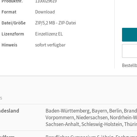
Produktnr.
1100029619
tigen sich mit dem biografischen Hintergrund und vergleichen di
erther,
der als Vorbild deutscher Adoleszenzromane gilt.
Format
Download
Datei/Größe
ZIP/5,2 MB - ZIP-Datei
Lizenzform
Einzellizenz EL
rinterview, Infokasten), Bildmaterial („typisch 1980er-Jahre“)
Hinweis
sofort verfügbar
Bestellb
ng der Informationen
, Stil, Inhalt)
fgaben
os
ndesland
Baden-Württemberg, Bayern, Berlin, Bran
Vorpommern, Niedersachsen, Nordrhein-Wes
ntext; Erzählstrategien; Jugendsprache
Sachsen-Anhalt, Schleswig-Holstein, Thür