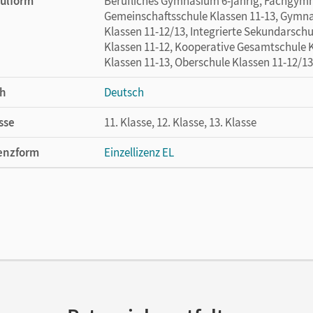
ulform
Berufliches Gymnasium 6-jährig, Fachgymn
uten und kreativ bearbeiten
Gemeinschaftsschule Klassen 11-13, Gymna
Klassen 11-12/13, Integrierte Sekundarsch
Klassen 11-12, Kooperative Gesamtschule 
Klassen 11-13, Oberschule Klassen 11-12/13
haus
über junge Menschen in den 1980er-Jahren
h
Deutsch
sse
11. Klasse, 12. Klasse, 13. Klasse
enzform
Einzellizenz EL
cheinungsdatum
11.12.2023
lag
Cornelsen Verlag