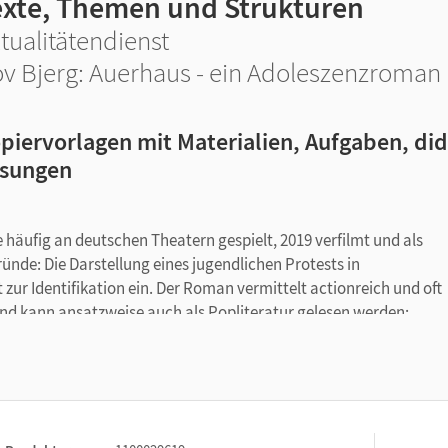
exte, Themen und Strukturen
tualitätendienst
v Bjerg: Auerhaus - ein Adoleszenzroman
piervorlagen mit Materialien, Aufgaben, di
sungen
 häufig an deutschen Theatern gespielt, 2019 verfilmt und als
Gründe: Die Darstellung eines jugendlichen Protests in
 zur Identifikation ein. Der Roman vermittelt actionreich und oft
und kann ansatzweise auch als Popliteratur gelesen werden:
ern, Filmen, Kunstschaffenden und zu politischen Strömungen –
 dass sie für den Mittelstufenunterricht zu schwierig ist, im
ndliteratur“ oftmals auch vernachlässigt. Die Anregungen in die
re des Romans wird nicht vorausgesetzt. Die Schülerinnen und