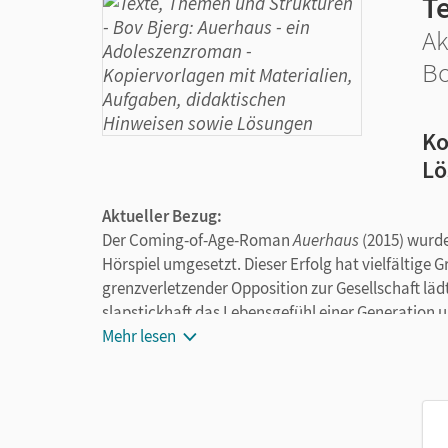
T
Ak
Bo
Ko
Lö
Aktueller Bezug:
Der Coming-of-Age-Roman
Auerhaus
(2015) wurde
Hörspiel umgesetzt. Dieser Erfolg hat vielfältige 
grenzverletzender Opposition zur Gesellschaft lädt
slapstickhaft das Lebensgefühl einer Generation 
Intermediale Bezüge – vor allem zu Liedern, Büch
Mehr lesen
verweisen auf die 1980er-Jahre.
Adoleszenzliteratur ist oft so komplex geschrieben,
Oberstufenunterricht wiederum wird sie als „Juge
Materialien sollen dem entgegenwirken: Die Lektü