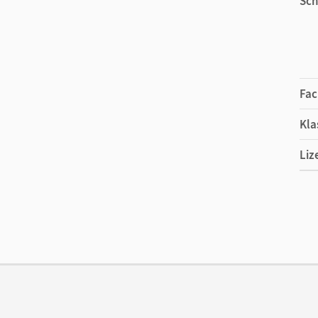
Sch
Lyrische Texte erschließen, kontextualisieren, de
Thema:
Literatur im Kontext: Der Adoleszenzroman
Auer
Fac
Kla
Liz
Ers
Ver