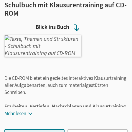
Schulbuch mit Klausurentraining auf CD-
ROM
Blick ins Buch
Die CD-ROM bietet ein gezieltes interaktives Klausurtraining
aller Aufgabenarten, auch zum materialgestützten
Schreiben.
Erarbeiten, Vertiefen, Nachschlagen und Klausurtraining
in einem Band für die gesamte Oberstufe
Mehr lesen
Das bewährte Oberstufenlehrwerk für die dreijährige
Oberstufe enthält ein zusätzliches Kapitel für die