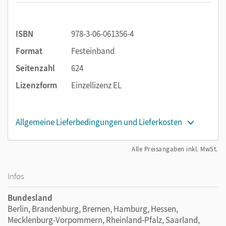
der Wiederholung von Grundlagenwissen sowie mit
Starthilfen/Formulierungshilfen für schwächere Schüler/-
innen und Zusatzangeboten für schnellere Schüler/-innen.
ISBN
978-3-06-061356-4
Format
Festeinband
Seitenzahl
624
Lizenzform
Einzellizenz EL
Allgemeine Lieferbedingungen und Lieferkosten
Alle Preisangaben inkl. MwSt.
Infos
Bundesland
Berlin, Brandenburg, Bremen, Hamburg, Hessen,
Mecklenburg-Vorpommern, Rheinland-Pfalz, Saarland,