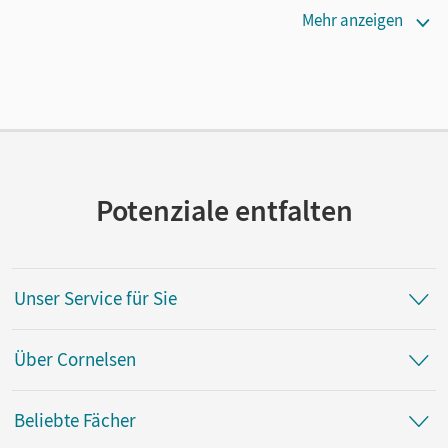
Erscheinungsdatum
Mehr anzeigen
14.01.2015
Maße
Länge: 24,4 cm, Breite: 18 cm, Höhe: 3,1 cm
Verlag
Cornelsen Verlag
Potenziale entfalten
Unser Service für Sie
Über Cornelsen
Beliebte Fächer