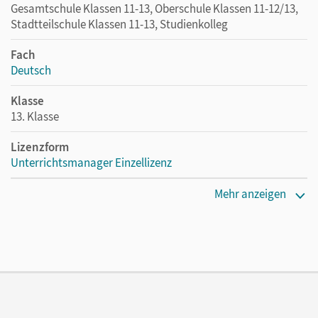
Gesamtschule Klassen 11-13, Oberschule Klassen 11-12/13,
Stadtteilschule Klassen 11-13, Studienkolleg
Fach
Deutsch
Klasse
13. Klasse
Lizenzform
Unterrichtsmanager Einzellizenz
Erscheinungsdatum
Mehr anzeigen
04.12.2020
Lizenztext
Ermöglicht einzelnen Lehrpersonen die Nutzung des
Unterrichtsmanagers solange das Lehrwerk erhältlich ist.
Verlag
Cornelsen Verlag