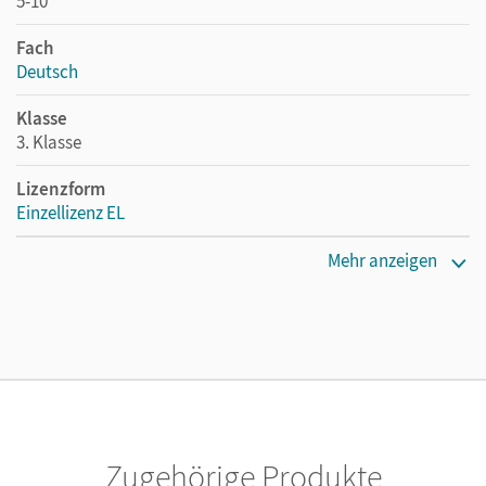
5-10
Fach
Deutsch
Klasse
3. Klasse
Lizenzform
Einzellizenz EL
Erscheinungsdatum
Mehr anzeigen
05.03.2020
Verlag
Cornelsen Verlag
Zugehörige Produkte