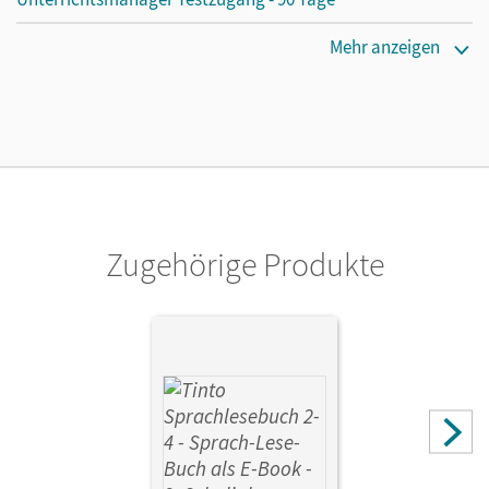
Erscheinungsdatum
Mehr anzeigen
25.03.2026
Lizenztext
Kostenloser Zugang für Lehrpersonen, um den
Unterrichtsmanager 90 Tage lang zu testen.
Verlag
Cornelsen Verlag
Zugehörige Produkte
Autor/-in
Offrich, Nina; Brinkmann, Ursula; Aschenbrandt,
Stephanie; Müller, Gabriele; Müller-Vaupel, Anke; Wörner,
Martin; Granseyer, Nele; Bollenberg, Vanessa; Döbel-
Gronau, Karen; Anders, Linda