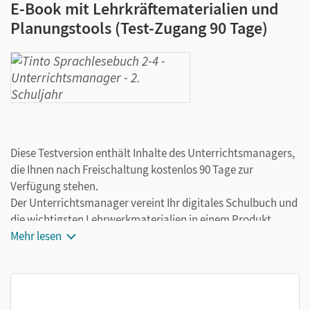
E-Book mit Lehrkräftematerialien und
Planungstools (Test-Zugang 90 Tage)
Diese Testversion enthält Inhalte des Unterrichtsmanagers,
die Ihnen nach Freischaltung kostenlos 90 Tage zur
Verfügung stehen.
Der Unterrichtsmanager vereint Ihr digitales Schulbuch und
die wichtigsten Lehrwerkmaterialien in einem Produkt.
Ergänzt um hilfreiche Planungstools, vereinfacht er Ihre
Mehr lesen
Unterrichtsvorbereitung enorm.