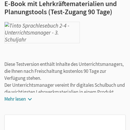
E-Book mit Lehrkräftematerialien und
Planungstools (Test-Zugang 90 Tage)
Diese Testversion enthält Inhalte des Unterrichtsmanagers,
die Ihnen nach Freischaltung kostenlos 90 Tage zur
Verfügung stehen.
Der Unterrichtsmanager vereint Ihr digitales Schulbuch und
die wichtigsten Lehrwerkmaterialien in einem Produkt.
Ergänzt um hilfreiche Planungstools, vereinfacht er Ihre
Mehr lesen
Unterrichtsvorbereitung enorm.