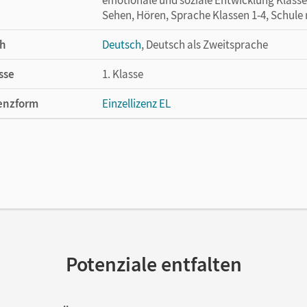
Sehen, Hören, Sprache Klassen 1-4, Schule
h
Deutsch
, Deutsch als Zweitsprache
sse
1. Klasse
enzform
Einzellizenz EL
cheinungsdatum
14.04.2016
ße
Länge: 29,8 cm, Breite: 21,1 cm, Höhe: 0,8 
temanforderung
PC: Windows XP, Vista. Mac: OS X ab 10.4
lag
Cornelsen Verlag
ausgeber/-in
Metze, Wilfried
Potenziale entfalten