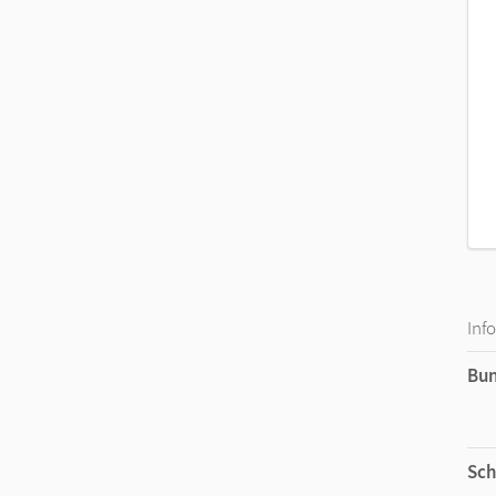
Inf
Bu
Sch