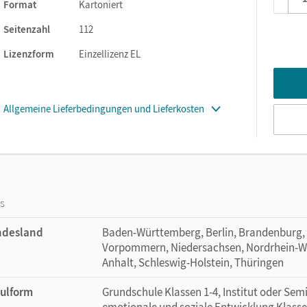
Format
Kartoniert
Seitenzahl
112
Lizenzform
Einzellizenz EL
Allgemeine Lieferbedingungen und Lieferkosten
os
ndesland
Baden-Württemberg, Berlin, Brandenburg,
Vorpommern, Niedersachsen, Nordrhein-Wes
Anhalt, Schleswig-Holstein, Thüringen
ulform
Grundschule Klassen 1-4, Institut oder Se
emotionale und soziale Entwicklung Klasse