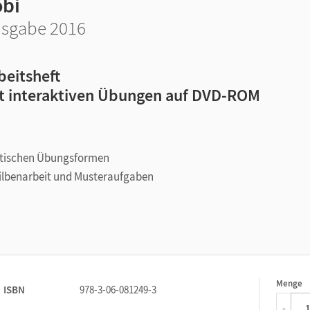
obi
sgabe 2016
beitsheft
t interaktiven Übungen auf DVD-ROM
etischen Übungsformen
Silbenarbeit und Musteraufgaben
alyse/Synthese sowie Silben
Menge
1
ISBN
978-3-06-081249-3
-