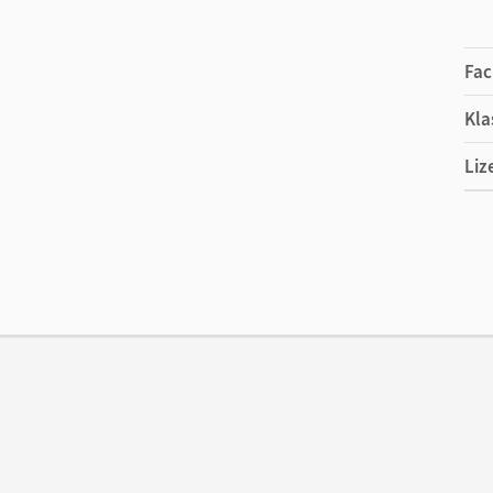
Fac
Kla
Liz
Ers
Ma
Sys
Ver
Her