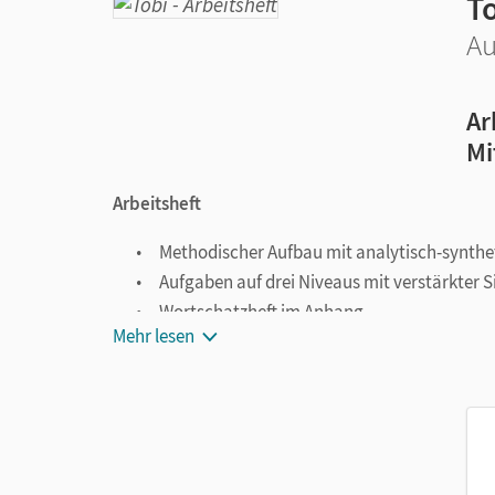
T
Au
Ar
Mi
Arbeitsheft
Methodischer Aufbau mit analytisch-synth
Aufgaben auf drei Niveaus mit verstärkter 
Wortschatzheft im Anhang
Mehr lesen
DVD-ROM mit Übungen zu Lückenwörtern, An