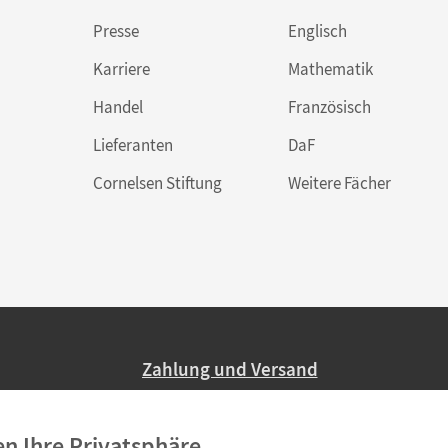
Presse
Englisch
Karriere
Mathematik
Handel
Französisch
Lieferanten
DaF
Cornelsen Stiftung
Weitere Fächer
Zahlung und Versand
Nur 2,95 EUR Versandkosten in Deutsc
en Ihre Privatsphäre