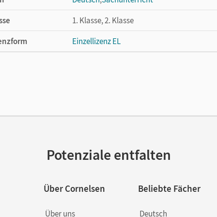
sse
1. Klasse, 2. Klasse
enzform
Einzellizenz EL
cheinungsdatum
09.12.2003
lag
Cornelsen Verlag
Potenziale entfalten
Über Cornelsen
Beliebte Fächer
Über uns
Deutsch