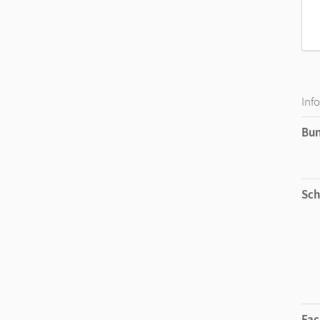
Inf
Bu
Sch
Fac