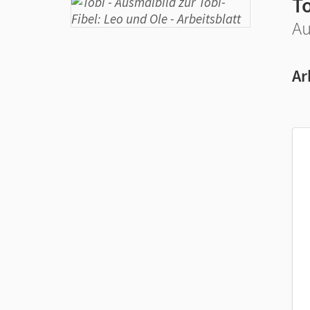
T
Au
Ar