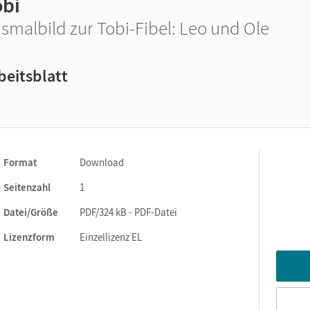
obi
smalbild zur Tobi-Fibel: Leo und Ole
beitsblatt
Format
Download
Seitenzahl
1
Datei/Größe
PDF/324 kB - PDF-Datei
Lizenzform
Einzellizenz EL