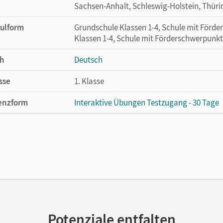
Sachsen-Anhalt, Schleswig-Holstein, Thür
ulform
Grundschule Klassen 1-4, Schule mit Förd
Klassen 1-4, Schule mit Förderschwerpunkt
h
Deutsch
sse
1. Klasse
enzform
Interaktive Übungen Testzugang - 30 Tage
cheinungsdatum
27.06.2024
enztext
Kostenloser Zugang, um die interaktiven Ü
lag
Cornelsen Verlag
Potenziale entfalten