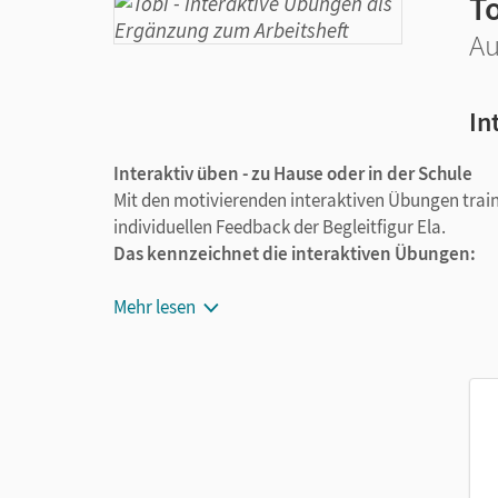
T
Au
In
Interaktiv üben - zu Hause oder in der Schule
Mit den motivierenden interaktiven Übungen trainie
individuellen Feedback der Begleitfigur Ela.
Das kennzeichnet die interaktiven Übungen:
Übungen zu allen Lerninhalten:
Zum Vorku
Mehr lesen
Anfangs auf Laut-, Buchstaben- und Silbene
Leichte Handhabung für Kinder:
In der üb
Erstklässler intuitiv zurecht. Die Begleitfi
bearbeitende Wortmaterial können sich die 
DaZ-Unterstützung:
Zahlreiche Übungen zu
als Zweitsprache bei der Begriffsbildung.