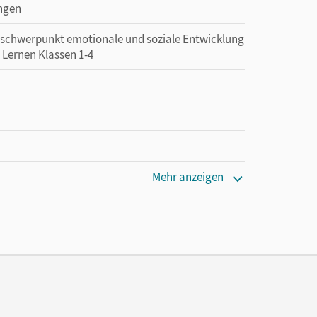
ingen
erschwerpunkt emotionale und soziale Entwicklung
 Lernen Klassen 1-4
Mehr anzeigen
bungen 30 Tage lang zu testen