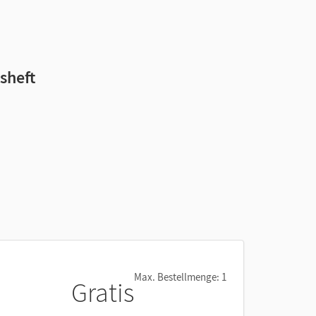
sheft
und
Max. Bestellmenge: 1
sch
Gratis