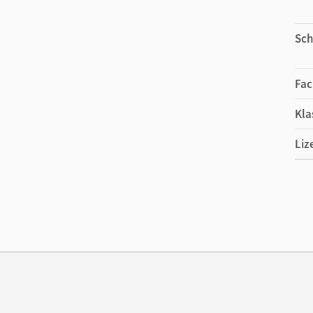
Sch
Fac
Kla
Liz
Ers
Liz
Ver