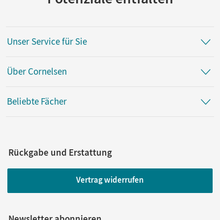
van Kessel, Maren; Hinze, Robert; Timmermann, Florian;
Knobloch, Alois; Kordel, Matthias; Rüsch, Kathrin
Unser Service für Sie
Über Cornelsen
Beliebte Fächer
Rückgabe und Erstattung
Vertrag widerrufen
Newsletter abonnieren