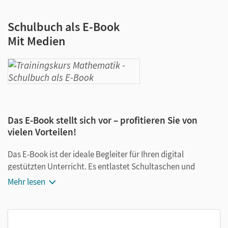
Schulbuch als E-Book
Mit Medien
Das E-Book stellt sich vor – profitieren Sie von
vielen Vorteilen!
Das E-Book ist der ideale Begleiter für Ihren digital
gestützten Unterricht. Es entlastet Schultaschen und
Rucksäcke und ist jederzeit unkompliziert verfügbar.
Mehr lesen
Außerdem unterstützt es mit vielen digitalen Funktionen
das Lehren und Lernen:
Notizen erstellen