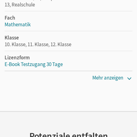
13, Realschule
Fach
Mathematik
Klasse
10. Klasse, 11. Klasse, 12. Klasse
Lizenzform
E-Book Testzugang 30 Tage
Erscheinungsdatum
Mehr anzeigen
30.08.2024
Lizenztext
Kostenloser Zugang, um das E-Book 30 Tage lang zu testen
Verlag
Cornelsen Verlag
Potenziale entfalten
Autor/-in