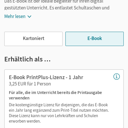
Das E-Book ist der ideale Begleiter für Ihren digital
gestützten Unterricht. Es entlastet Schultaschen und
Rucksäcke und ist jederzeit unkompliziert verfügbar.
Mehr lesen
Außerdem unterstützt es mit vielen digitalen Funktionen
das Lehren und Lernen:
Kartoniert
E-Book
Notizen erstellen
Markierungen setzen
Text ergänzen
Erhältlich als …
Lesezeichen hinzufügen
im Text suchen
E-Book PrintPlus-Lizenz - 1 Jahr
zoomen
3,25 EUR für 1 Person
Für alle, die im Unterricht bereits die Printausgabe
Die Medien sind wichtige Bestandteile dieses E-Books. Sie
verwenden
sind seitengenau platziert, damit Sie und Ihre Schüler/-innen
Die kostengünstige Lizenz für diejenigen, die das E-Book
jederzeit unkompliziert darauf zugreifen können. So
ein Jahr lang ergänzend zum Print-Titel nutzen möchten.
gestalten Sie das Lehren und Lernen zeitsparend und
Diese Lizenz kann nur von Lehrkräften und Schulen
abwechslungsreich. Kein Medienwechsel! Kein
erworben werden.
zeitaufwendiges Suchen!