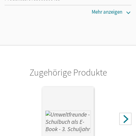
Erscheinungsdatum
Mehr anzeigen
02.08.2021
Lizenztext
Die kostengünstige Lizenz für diejenigen, die das E-Book
ein Jahr lang ergänzend zum Print-Titel nutzen möchten.
Diese Lizenz kann nur von Lehrkräften und Schulen
erworben werden.
Zugehörige Produkte
Verlag
Cornelsen: VWV
Herausgeber/-in
Koch, Inge
Autor/-in
Horn, Rüdiger; Ehrich, Silvia; Blumensath-Streidt, Ulrike;
Koch, Inge; Köller, Christine