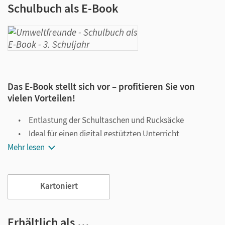
Schulbuch als E-Book
Das E-Book stellt sich vor – profitieren Sie von
vielen Vorteilen!
Entlastung der Schultaschen und Rucksäcke
Ideal für einen digital gestützten Unterricht
Mehr lesen
Notiz- und Markierungsmöglichkeit
Jederzeit unkompliziert verfügbar
Viele digitale Funktionen unterstützen das Lehren und
Kartoniert
Lernen:
Notizen erstellen
Erhältlich als …