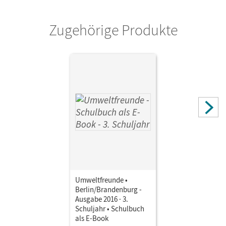
Cornelsen: VWV
Zugehörige Produkte
Herausgeber/-in
Koch, Inge
Autor/-in
Horn, Rüdiger; Ehrich, Silvia; Blumensath-Streidt, Ulrike;
Koch, Inge; Köller, Christine
Umweltfreunde •
Berlin/Brandenburg -
Ausgabe 2016 · 3.
Schuljahr • Schulbuch
als E-Book