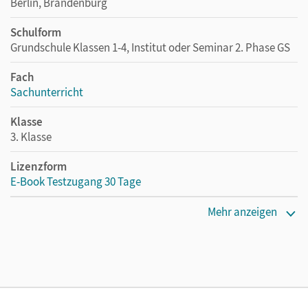
Berlin, Brandenburg
Schulform
Grundschule Klassen 1-4, Institut oder Seminar 2. Phase GS
Fach
Sachunterricht
Klasse
3. Klasse
Lizenzform
E-Book Testzugang 30 Tage
Erscheinungsdatum
Mehr anzeigen
02.08.2021
Lizenztext
Kostenloser Zugang, um das E-Book 30 Tage lang zu testen
Verlag