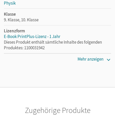
Physik
Klasse
9. Klasse, 10. Klasse
Lizenzform
E-Book PrintPlus-Lizenz - 1 Jahr
Dieses Produkt enthält sämtliche Inhalte des folgenden
Produktes: 1100031942
Erscheinungsdatum
Mehr anzeigen
19.12.2024
Lizenztext
Die kostengünstige Lizenz für diejenigen, die das E-Book
ein Jahr lang ergänzend zum Print-Titel nutzen möchten.
Diese Lizenz kann nur von Lehrkräften und Schulen
erworben werden.
Zugehörige Produkte
Verlag
Cornelsen Verlag