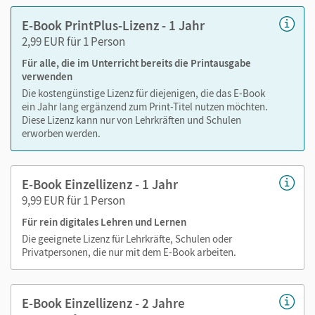
Text ergänzen
E-Book PrintPlus-Lizenz - 1 Jahr
Lesezeichen hinzufügen
2,99 EUR für 1 Person
im Text suchen
Für alle, die im Unterricht bereits die Printausgabe
zoomen
verwenden
Die kostengünstige Lizenz für diejenigen, die das E-Book
Die Medien sind wichtige Bestandteile dieses E-Books. Sie
ein Jahr lang ergänzend zum Print-Titel nutzen möchten.
sind seitengenau platziert, damit Sie und Ihre Schüler/-innen
Diese Lizenz kann nur von Lehrkräften und Schulen
jederzeit unkompliziert darauf zugreifen können. So
erworben werden.
gestalten Sie das Lehren und Lernen zeitsparend und
abwechslungsreich. Kein Medienwechsel! Kein
E-Book Einzellizenz - 1 Jahr
zeitaufwendiges Suchen!
9,99 EUR für 1 Person
Für rein digitales Lehren und Lernen
Alle Medien, die im gedruckten Schulbuch über die QR-
Die geeignete Lizenz für Lehrkräfte, Schulen oder
Privatpersonen, die nur mit dem E-Book arbeiten.
Codes aufgerufen werden können, sind in diesem E-Book
enthalten:
E-Book Einzellizenz - 2 Jahre
Videos