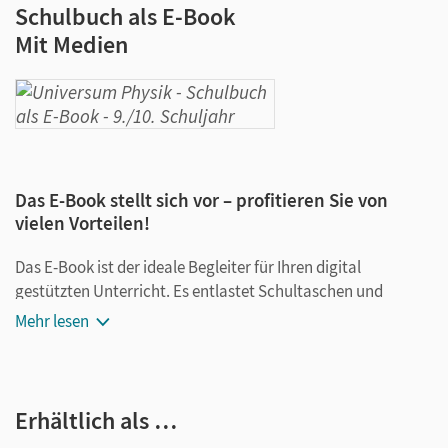
Schulbuch als E-Book
Mit Medien
Das E-Book stellt sich vor – profitieren Sie von
vielen Vorteilen!
Das E-Book ist der ideale Begleiter für Ihren digital
gestützten Unterricht. Es entlastet Schultaschen und
Rucksäcke und ist jederzeit unkompliziert verfügbar.
Mehr lesen
Außerdem unterstützt es mit vielen digitalen Funktionen
das Lehren und Lernen:
Notizen erstellen
Erhältlich als …
Markierungen setzen