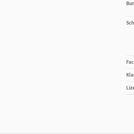
Bu
Sch
Fac
Kla
Liz
Ers
Liz
Ver