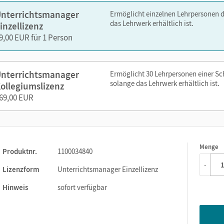
nterrichtsmanager
Ermöglicht einzelnen Lehrpersonen 
das Lehrwerk erhältlich ist.
inzellizenz
9,00 EUR für 1 Person
nelsen.de oder über die Cornelsen Lernen App.
nterrichtsmanager
Ermöglicht 30 Lehrpersonen einer S
solange das Lehrwerk erhältlich ist.
ollegiumslizenz
69,00 EUR
Menge
1
Produktnr.
1100034840
-
Lizenzform
Unterrichtsmanager Einzellizenz
Hinweis
sofort verfügbar