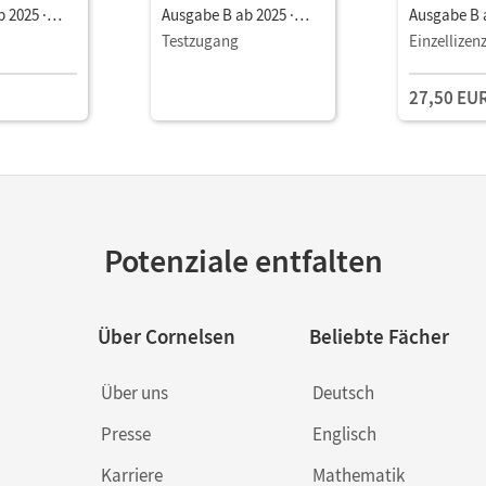
 2025 ·
Ausgabe B ab 2025 ·
Ausgabe B a
 •
Gesamtband •
Gesamtban
Testzugang
Einzellizen
s E-Book (1
Schulbuch als E-Book
Schulbuch 
dien
Mit Medien
Jahre) Mit
27,50 EU
Potenziale entfalten
Über Cornelsen
Beliebte Fächer
Über uns
Deutsch
Presse
Englisch
Karriere
Mathematik