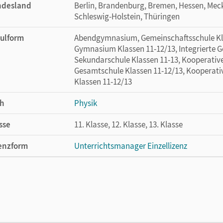
ndesland
Berlin, Brandenburg, Bremen, Hessen, Me
Schleswig-Holstein, Thüringen
ulform
Abendgymnasium, Gemeinschaftsschule Klas
Gymnasium Klassen 11-12/13, Integrierte G
Sekundarschule Klassen 11-13, Kooperativ
Gesamtschule Klassen 11-12/13, Kooperati
Klassen 11-12/13
h
Physik
sse
11. Klasse, 12. Klasse, 13. Klasse
enzform
Unterrichtsmanager Einzellizenz
cheinungsdatum
27.06.2025
enztext
Ermöglicht einzelnen Lehrpersonen die Nu
Lehrwerk erhältlich ist.
lag
Cornelsen Verlag