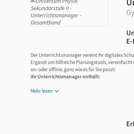
U
Gy
Un
E-
Der Unterrichtsmanager vereint Ihr digitales Sch
Ergänzt um hilfreiche Planungstools, vereinfacht e
on- oder offline, ganz wie es für Sie passt!
Ihr Unterrichtsmanager enthält:
E-Book
Mehr lesen
kapitelgenaue Materialanordnung
Lösungen
editierbarer Kopiervorlagen, Handreichung
editierbare Gefährdungsbeurteilungen
Er
Grafiken, Videos