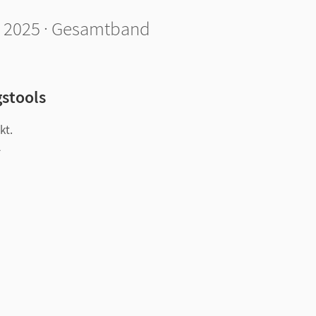
b 2025 · Gesamtband
gstools
kt.
l