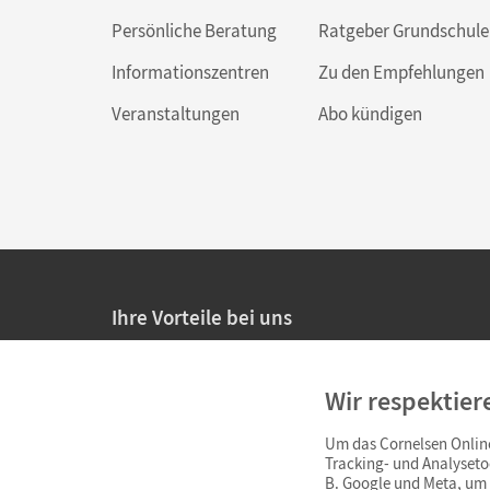
Persönliche Beratung
Ratgeber Grundschule
Informationszentren
Zu den Empfehlungen
Veranstaltungen
Abo kündigen
Ihre Vorteile bei uns
20% Prüfnachlass für Lehrkräfte
Wir respektier
Persönliche Angebote für Lehrkräfte
Um das Cornelsen Online
Sicheres Einkaufen mit SSL-Verschlüsselung
Tracking- und Analyseto
B. Google und Meta, um I