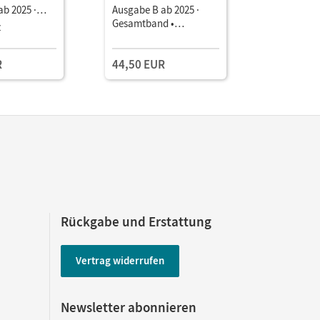
b 2025 ·
Ausgabe B ab 2025 ·
Ausgabe B
d •
Gesamtband •
Gesamtba
z
Kollegium
als E-Book (3
Schulbuch
Unterrich
 Medien
Book mit
R
44,50 EUR
169,00 
Lehrkräft
und Planu
Rückgabe und Erstattung
Vertrag widerrufen
Newsletter abonnieren