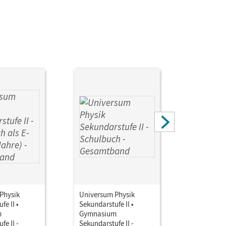
Physik
Universum Physik
Universum
fe II •
Sekundarstufe II •
Sekundarst
m
Gymnasium
Gymnasi
fe II -
Sekundarstufe II -
Sekundarst