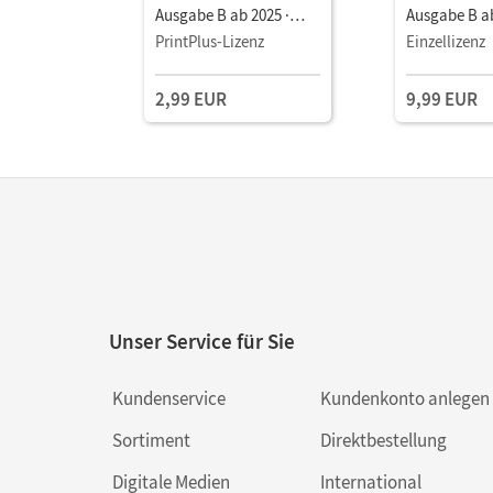
Ausgabe B ab 2025 ·
Ausgabe B ab
Gesamtband •
Gesamtband
PrintPlus-Lizenz
Einzellizenz
Schulbuch als E-Book
Schulbuch al
Mit Medien
Jahr) Mit Me
2,99 EUR
9,99 EUR
Unser Service für Sie
Kundenservice
Kundenkonto anlegen
Sortiment
Direktbestellung
Digitale Medien
International