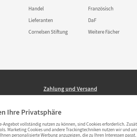
Handel
Französisch
Lieferanten
DaF
Cornelsen Stiftung
Weitere Fächer
Zahlung und Versand
Nur 2,95 EUR Versandkosten in Deutsc
en Ihre Privatsphäre
Ab 59,– EUR Bestellwert liefern wir ve
(Lieferung in 3–6 Tagen).
-Angebot vollständig nutzen zu können, sind Cookies erforderlich. Zusät
ols. Marketing Cookies und andere Trackingtechniken nutzen wir und uns
hnen personalisierte Werbung anzuzeigen, die zu Ihren Interessen passt. 