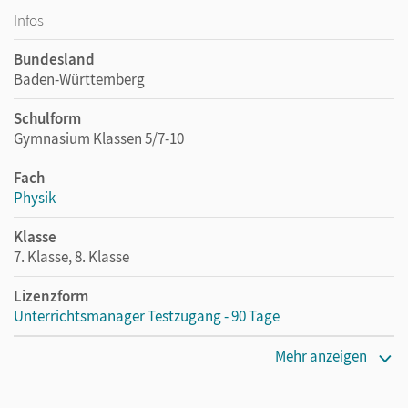
Infos
Bundesland
Baden-Württemberg
Schulform
Gymnasium Klassen 5/7-10
Fach
Physik
Klasse
7. Klasse, 8. Klasse
Lizenzform
Unterrichtsmanager Testzugang - 90 Tage
Lizenztext
Mehr anzeigen
Kostenloser Zugang für Lehrpersonen, um den
Unterrichtsmanager 90 Tage lang zu testen.