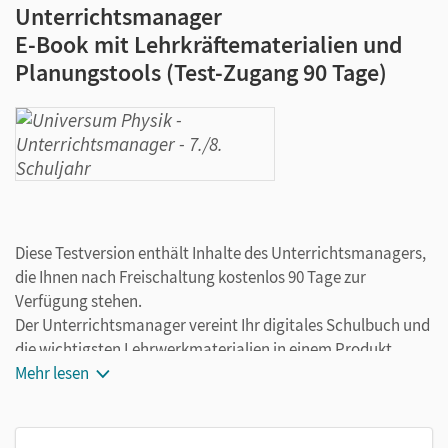
Unterrichtsmanager
E-Book mit Lehrkräftematerialien und
Planungstools (Test-Zugang 90 Tage)
Diese Testversion enthält Inhalte des Unterrichtsmanagers,
die Ihnen nach Freischaltung kostenlos 90 Tage zur
Verfügung stehen.
Der Unterrichtsmanager vereint Ihr digitales Schulbuch und
die wichtigsten Lehrwerkmaterialien in einem Produkt.
Ergänzt um hilfreiche Planungstools, vereinfacht er Ihre
Mehr lesen
Unterrichtsvorbereitung enorm.