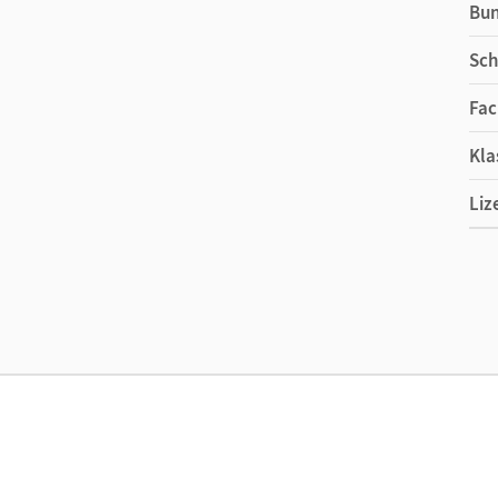
Bu
Sch
Fac
Kla
Liz
Ers
Liz
Ver