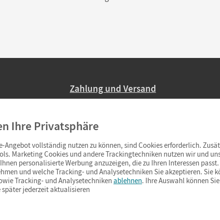
Zahlung und Versand
Nur 2,95 EUR Versandkosten in Deutsc
en Ihre Privatsphäre
Ab 59,– EUR Bestellwert liefern wir ve
(Lieferung in 3–6 Tagen).
-Angebot vollständig nutzen zu können, sind Cookies erforderlich. Zusät
ols. Marketing Cookies und andere Trackingtechniken nutzen wir und uns
hnen personalisierte Werbung anzuzeigen, die zu Ihren Interessen passt. 
hmen und welche Tracking- und Analysetechniken Sie akzeptieren. Sie k
sowie Tracking- und Analysetechniken
ablehnen
. Ihre Auswahl können Sie
 später jederzeit aktualisieren