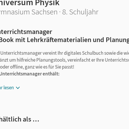
niversum Physik
mnasium Sachsen · 8. Schuljahr
terrichtsmanager
Book mit Lehrkräftematerialien und Planun
 Unterrichtsmanager vereint Ihr digitales Schulbuch sowie die w
änzt um hilfreiche Planungstools, vereinfacht er Ihre Unterrichts
oder offline, ganz wie es für Sie passt!
 Unterrichtsmanager enthält:
E-Book mit Medien
r lesen
kapitelgenaue Materialanordnung
Lösungen
Lösungen zum Arbeitsheft
editierbarer Kopiervorlagen, Handreichungen und Lehrkräftem
hältlich als …
editierbare Klassenarbeiten und Leistungskontrollen