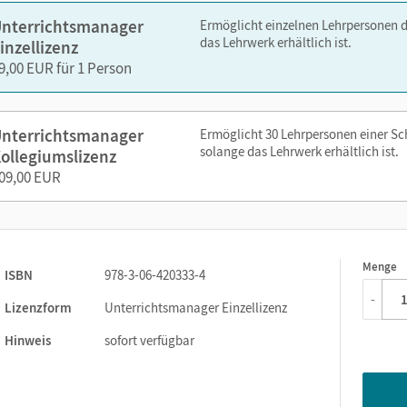
editierbare Gefährdungsbeurteilungen
nterrichtsmanager
Ermöglicht einzelnen Lehrpersonen 
Grafiken, Videos
das Lehrwerk erhältlich ist.
inzellizenz
Animationen und Simulationen
9,00 EUR für 1 Person
Arbeitsblätter als PDF und im Word-Format
nterrichtsmanager
Ermöglicht 30 Lehrpersonen einer S
zen Sie den Unterrichtsmanager auf lernen.cornelsen.de oder üb
solange das Lehrwerk erhältlich ist.
ollegiumslizenz
09,00 EUR
Menge
1
ISBN
978-3-06-420333-4
-
Lizenzform
Unterrichtsmanager Einzellizenz
Hinweis
sofort verfügbar