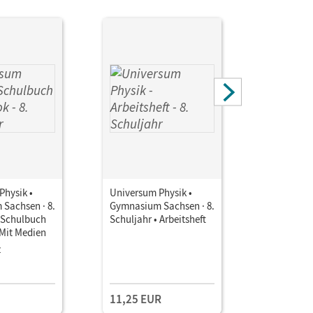
Physik •
Universum Physik •
Universum
Sachsen · 8.
Gymnasium Sachsen · 8.
Gymnasium
• Schulbuch
Schuljahr • Arbeitsheft
Schuljahr 
 Mit Medien
Unterrich
Book mit
z
Lehrkräft
Kollegium
und Planu
11,25 EUR
109,00 