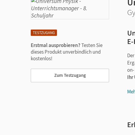
U
Gy
Un
TESTZUGANG
E-
Erstmal ausprobieren?
Testen Sie
dieses Produkt unverbindlich und
Der
kostenlos!
Erg
on- 
Zum Testzugang
Ihr
Meh
Er