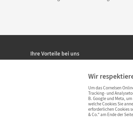
Ihre Vorteile bei uns
20% Prüfnachlass für Lehrkräfte
Wir respektier
Persönliche Angebote für Lehrkräfte
Um das Cornelsen Online
Sicheres Einkaufen mit SSL-Verschlüsselung
Tracking- und Analyseto
B. Google und Meta, um I
Verlängerte
Widerrufsfrist
von 4 Wochen
welche Cookies Sie anne
erforderlichen Cookies 
& Co.“ am Ende der Seite
Schnelle und einfache Retourenabwicklung