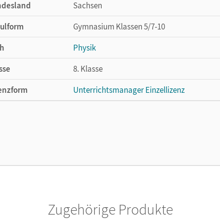
ndesland
Sachsen
ulform
Gymnasium Klassen 5/7-10
h
Physik
sse
8. Klasse
enzform
Unterrichtsmanager Einzellizenz
cheinungsdatum
11.07.2025
enztext
Ermöglicht einzelnen Lehrpersonen die Nu
Lehrwerk erhältlich ist.
lag
Cornelsen Verlag
Zugehörige Produkte