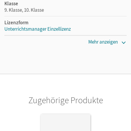
Klasse
9. Klasse, 10. Klasse
Lizenzform
Unterrichtsmanager Einzellizenz
Erscheinungsdatum
Mehr anzeigen
26.01.2021
Lizenztext
Ermöglicht einzelnen Lehrpersonen die Nutzung des
Unterrichtsmanagers solange das Lehrwerk erhältlich ist.
Verlag
Cornelsen Verlag
Zugehörige Produkte