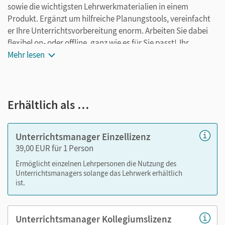
sowie die wichtigsten Lehrwerkmaterialien in einem
Produkt. Ergänzt um hilfreiche Planungstools, vereinfacht
er Ihre Unterrichtsvorbereitung enorm. Arbeiten Sie dabei
flexibel on- oder offline, ganz wie es für Sie passt! Ihr
Unterrichtsmanager enthält:
Mehr lesen
E-Book
kapitelgenaue Materialanordnung
Erhältlich als …
Lösungen
Videos
Arbeitsblätter als PDF
Unterrichtsmanager Einzellizenz
Grafiken
39,00 EUR für 1 Person
Kopiervorlagen
Ermöglicht einzelnen Lehrpersonen die Nutzung des
editierbare Kopiervorlagen
Unterrichtsmanagers solange das Lehrwerk erhältlich
ist.
editierbare Gefährdungsbeurteilungen
Animationen
editierbarer Stoffverteilungsplan
Unterrichtsmanager Kollegiumslizenz