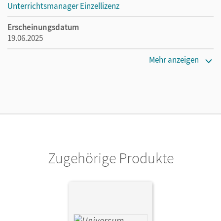
Unterrichtsmanager Einzellizenz
Erscheinungsdatum
19.06.2025
Lizenztext
Mehr anzeigen
Ermöglicht einzelnen Lehrpersonen die Nutzung des
Unterrichtsmanagers solange das Lehrwerk erhältlich ist.
Verlag
Cornelsen Verlag
Zugehörige Produkte