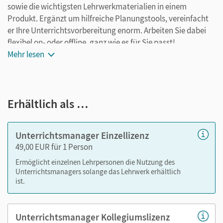
sowie die wichtigsten Lehrwerkmaterialien in einem
Produkt. Ergänzt um hilfreiche Planungstools, vereinfacht
er Ihre Unterrichtsvorbereitung enorm. Arbeiten Sie dabei
flexibel on- oder offline, ganz wie es für Sie passt!
Ihr Unterrichtsmanager enthält:
Mehr lesen
E-Book
kapitelgenaue Materialanordnung
Erhältlich als …
Videos
Animationen
Grafiken
Unterrichtsmanager Einzellizenz
Kopiervorlagen als PDF: Arbeitsblätter
49,00 EUR für 1 Person
editierbare Kopiervorlagen: Arbeitsblätter
Ermöglicht einzelnen Lehrpersonen die Nutzung des
editierbare Gefährdungsbeurteilungen
Unterrichtsmanagers solange das Lehrwerk erhältlich
ist.
Nutzen Sie den Unterrichtsmanager auf lernen.cornelsen.de
oder über die Cornelsen Lernen App.
Unterrichtsmanager Kollegiumslizenz