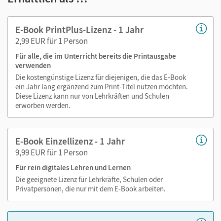
Markierungen setzen
Text ergänzen
E-Book PrintPlus-Lizenz - 1 Jahr
Lesezeichen hinzufügen
2,99 EUR für 1 Person
im Text suchen
Für alle, die im Unterricht bereits die Printausgabe
zoomen
verwenden
Die kostengünstige Lizenz für diejenigen, die das E-Book
Die Medien sind wichtige Bestandteile dieses E-Books. Sie
ein Jahr lang ergänzend zum Print-Titel nutzen möchten.
sind seitengenau platziert, damit Sie und Ihre Schüler/-innen
Diese Lizenz kann nur von Lehrkräften und Schulen
jederzeit unkompliziert darauf zugreifen können. So
erworben werden.
gestalten Sie das Lehren und Lernen zeitsparend und
abwechslungsreich. Kein Medienwechsel! Kein
E-Book Einzellizenz - 1 Jahr
zeitaufwendiges Suchen!
9,99 EUR für 1 Person
Für rein digitales Lehren und Lernen
Medien in diesem E-Book :
Die geeignete Lizenz für Lehrkräfte, Schulen oder
Privatpersonen, die nur mit dem E-Book arbeiten.
Schulbuch als E-Book mit Medien
Arbeitsblätter zum Üben als PDF