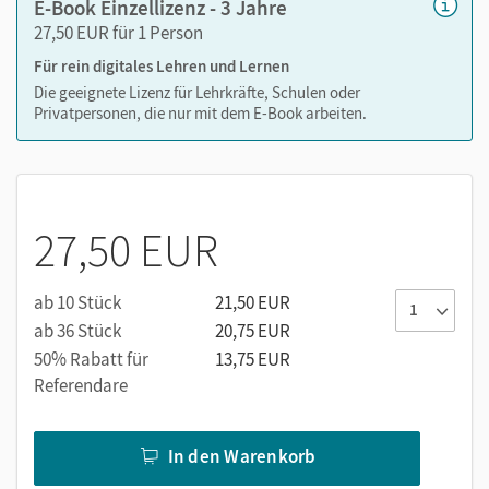
E-Book Einzellizenz - 3 Jahre
Digitale Lösungstipps zu den Aufgaben im Schulbuch
27,50 EUR für 1 Person
aufgabengenau platziert
Für rein digitales Lehren und Lernen
QR-/Webcodes als klickbare Links zu weiterführenden
Die geeignete Lizenz für Lehrkräfte, Schulen oder
Internetangeboten wie Videos, Audios, Animationen,
Privatpersonen, die nur mit dem E-Book arbeiten.
interaktiven Karten, Statistiken etc.
Leistungsüberprüfungen aus den Schulbuchkapiteln
inklusive der Ergebnisschlüssel
Interaktive Übungen zu den Check-in-Seiten zur
27,50 EUR
Überprüfung des Vorwissens
Interaktive Tests zu den Check-out-Seiten zur
Überprüfung der Kapitelinhalte
ab 10 Stück
21,50 EUR
ab 36 Stück
20,75 EUR
50% Rabatt für
13,75 EUR
Referendare
In den Warenkorb