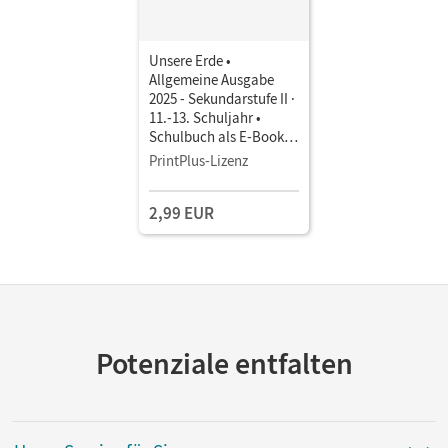
Unsere Erde •
Allgemeine Ausgabe
2025 - Sekundarstufe II ·
11.-13. Schuljahr •
Schulbuch als E-Book
Mit Medien
PrintPlus-Lizenz
2,99 EUR
Potenziale entfalten