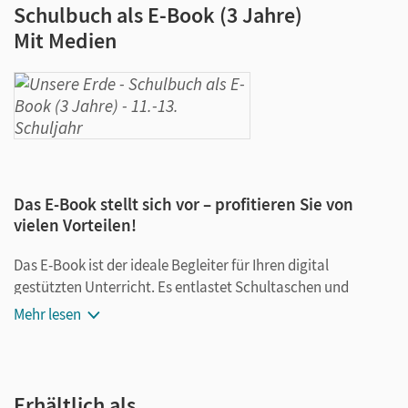
Schulbuch als E-Book (3 Jahre)
Mit Medien
Das E-Book stellt sich vor – profitieren Sie von
vielen Vorteilen!
Das E-Book ist der ideale Begleiter für Ihren digital
gestützten Unterricht. Es entlastet Schultaschen und
Rucksäcke und ist jederzeit unkompliziert verfügbar.
Mehr lesen
Außerdem unterstützt es mit vielen digitalen Funktionen
das Lehren und Lernen:
Notizen erstellen
Erhältlich als …