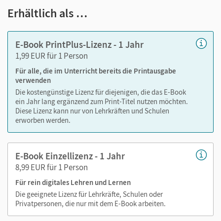
Notizen erstellen
Erhältlich als …
Markierungen setzen
Text ergänzen
E-Book PrintPlus-Lizenz - 1 Jahr
Lesezeichen hinzufügen
1,99 EUR für 1 Person
Suchen im Text
Für alle, die im Unterricht bereits die Printausgabe
Zoomen
verwenden
Die kostengünstige Lizenz für diejenigen, die das E-Book
ein Jahr lang ergänzend zum Print-Titel nutzen möchten.
Diese Lizenz kann nur von Lehrkräften und Schulen
erworben werden.
E-Book Einzellizenz - 1 Jahr
8,99 EUR für 1 Person
Für rein digitales Lehren und Lernen
Die geeignete Lizenz für Lehrkräfte, Schulen oder
Privatpersonen, die nur mit dem E-Book arbeiten.