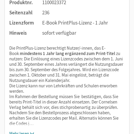
Produktnr.
1100023372
Seitenzahl
236
Lizenzform
E-Book PrintPlus-Lizenz - 1 Jahr
Hinweis
sofort verfügbar
Die PrintPlus-Lizenz berechtigt Nutzer/-innen, das E-
Book
mindestens 1 Jahr lang ergänzend zum Print-Titel
zu
nutzen: Die Einlösung eines Lizenzcodes zwischen dem 1. Juni
und 30. September eines Jahres verlängert die Nutzungsdauer
bis zum 30. September des Folgejahres. Wird ein Lizenzcode
zwischen 1. Oktober und 31. Mai eingelöst, beträgt die
Nutzungsdauer ein Kalenderjahr.
Die Lizenz kann nur von Lehrkräften und Schulen erworben
werden.
Im Rahmen der Bestellung müssen Sie bestätigen, dass Sie
bereits Print-Titel in dieser Anzahl einsetzen. Der Cornelsen
Verlag behält sich vor, dies stichprobenartig zu überprüfen.
Nachdem Sie den Bestellprozess abgeschlossen haben,
erhalten Sie die Lizenzcodes per Mail. Alternativ können Sie
die Codes j…
Mehr lesen