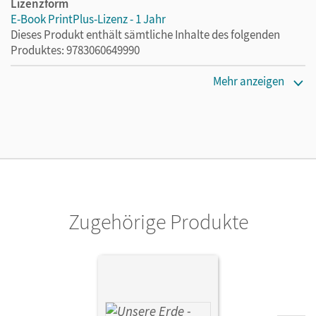
Lizenzform
E-Book PrintPlus-Lizenz - 1 Jahr
Dieses Produkt enthält sämtliche Inhalte des folgenden
Produktes: 9783060649990
Erscheinungsdatum
Mehr anzeigen
05.01.2022
Lizenztext
Die kostengünstige Lizenz für diejenigen, die das E-Book
ein Jahr lang ergänzend zum Print-Titel nutzen möchten.
Diese Lizenz kann nur von Lehrkräften und Schulen
erworben werden.
Zugehörige Produkte
Verlag
Cornelsen Verlag
Herausgeber/-in
Rudyk, Ellen; Flath, Martina
Autor/-in