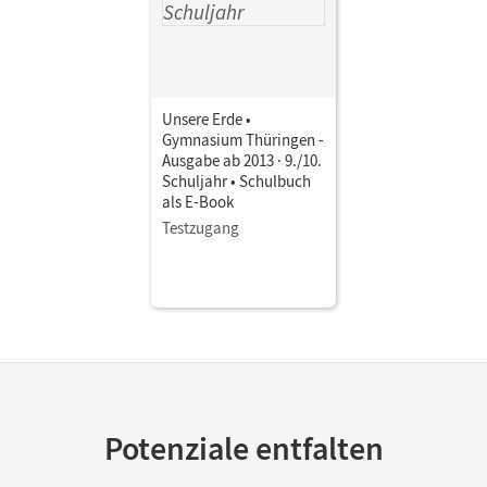
Flath, Martina; Reif, Anne; Fischer, Peter; Dieterle,
Henriette; Hepp, Kerstin; Belling, Dorothee; McClelland,
Susanne; Hölscher, Karin; Jung, Lynnette
Unsere Erde •
Gymnasium Thüringen -
Ausgabe ab 2013 · 9./10.
Schuljahr • Schulbuch
als E-Book
Testzugang
Potenziale entfalten