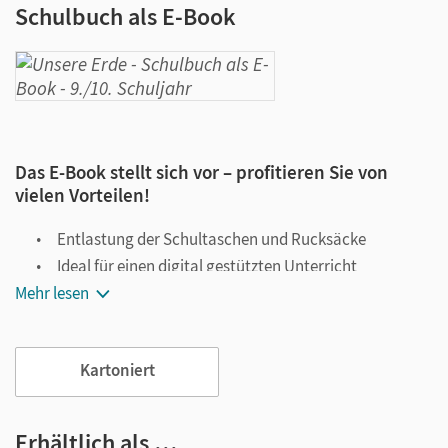
Schulbuch als E-Book
Das E-Book stellt sich vor – profitieren Sie von
vielen Vorteilen!
Entlastung der Schultaschen und Rucksäcke
Ideal für einen digital gestützten Unterricht
Mehr lesen
Notiz- und Markierungsmöglichkeit
Jederzeit unkompliziert verfügbar
Viele digitale Funktionen unterstützen das Lehren und
Kartoniert
Lernen:
Notizen erstellen
Erhältlich als …