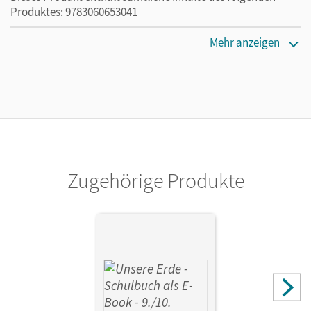
Produktes: 9783060653041
Erscheinungsdatum
Mehr anzeigen
02.08.2021
Lizenztext
Die kostengünstige Lizenz für diejenigen, die das E-Book
ein Jahr lang ergänzend zum Print-Titel nutzen möchten.
Diese Lizenz kann nur von Lehrkräften und Schulen
erworben werden.
Zugehörige Produkte
Verlag
Cornelsen Verlag
Herausgeber/-in
Rudyk, Ellen; Flath, Martina
Autor/-in
Mathesius-Wendt, Ute; Maroske, Rolf; Rudyk, Ellen; Jahn,
Denny; Oehme, Ingmar; Stober, Matthias; Fugel, Joan;