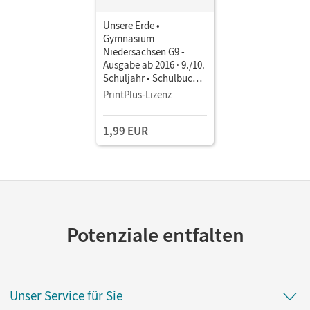
Unsere Erde •
Gymnasium
Niedersachsen G9 -
Ausgabe ab 2016 · 9./10.
Schuljahr • Schulbuch
als E-Book
PrintPlus-Lizenz
1,99 EUR
Potenziale entfalten
Unser Service für Sie