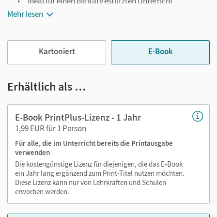
Ideal für einen digital gestützten Unterricht
Mehr lesen
Notiz- und Markierungsmöglichkeit
Jederzeit unkompliziert verfügbar
Viele digitale Funktionen unterstützen das Lehren und
Kartoniert
E-Book
Lernen:
Notizen erstellen
Erhältlich als …
Markierungen setzen
Text ergänzen
E-Book PrintPlus-Lizenz - 1 Jahr
Lesezeichen hinzufügen
1,99 EUR für 1 Person
Suchen im Text
Für alle, die im Unterricht bereits die Printausgabe
Zoomen
verwenden
Die kostengünstige Lizenz für diejenigen, die das E-Book
ein Jahr lang ergänzend zum Print-Titel nutzen möchten.
Diese Lizenz kann nur von Lehrkräften und Schulen
erworben werden.