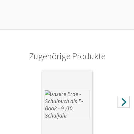
04.04.2017
Lizenztext
Die geeignete Lizenz für Lehrkräfte, Schulen oder
Privatpersonen, die nur mit dem E-Book arbeiten.
Verlag
Cornelsen Verlag
Zugehörige Produkte
Herausgeber/-in
Rudyk, Ellen; Flath, Martina