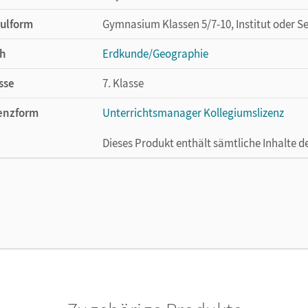
ulform
Gymnasium Klassen 5/7-10, Institut oder S
h
Erdkunde/Geographie
sse
7. Klasse
enzform
Unterrichtsmanager Kollegiumslizenz
Dieses Produkt enthält sämtliche Inhalte 
cheinungsdatum
01.06.2021
enztext
Ermöglicht 30 Lehrpersonen einer Schule 
Lehrwerk erhältlich ist.
lag
Cornelsen Verlag