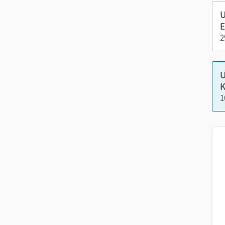
editierbarer Stoffverteilungsplan
U
Klassenarbeiten
E
2
Nutzen Sie den Unterrichtsmanager auf lernen.cor
U
K
1