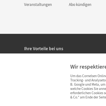
Veranstaltungen
Abo kündigen
Ihre Vorteile bei uns
20% Prüfnachlass für Lehrkräfte
Wir respektier
Persönliche Angebote für Lehrkräfte
Um das Cornelsen Online
Sicheres Einkaufen mit SSL-Verschlüsselung
Tracking- und Analyseto
B. Google und Meta, um I
Verlängerte
Widerrufsfrist
von 4 Wochen
welche Cookies Sie anne
erforderlichen Cookies 
& Co.“ am Ende der Seite
Schnelle und einfache Retourenabwicklung