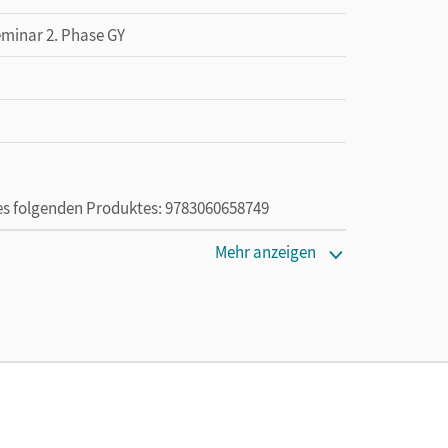
eminar 2. Phase GY
des folgenden Produktes: 9783060658749
Mehr anzeigen
die Nutzung des Unterrichtsmanagers solange das