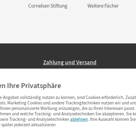
Cornelsen Stiftung
Weitere Fächer
Zahlung und Versand
Nur 2,95 EUR Versandkosten in Deutsc
en Ihre Privatsphäre
Ab 59,– EUR Bestellwert liefern wir ve
(Lieferung in 3–6 Tagen).
-Angebot vollständig nutzen zu können, sind Cookies erforderlich. Zusät
ols. Marketing Cookies und andere Trackingtechniken nutzen wir und uns
hnen personalisierte Werbung anzuzeigen, die zu Ihren Interessen passt. 
hmen und welche Tracking- und Analysetechniken Sie akzeptieren. Sie k
sowie Tracking- und Analysetechniken
ablehnen
. Ihre Auswahl können Sie
 später jederzeit aktualisieren