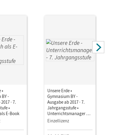
 •
Unsere Erde •
Unsere Er
 BY -
Gymnasium BY -
Gymnasiu
2017 · 7.
Ausgabe ab 2017 · 7.
Ausgabe ab
tufe •
Jahrgangsstufe •
Jahrgangs
als E-Book
Unterrichtsmanager E-
Unterrich
Book mit
Book mit
z
Einzellizenz
Testzuga
Lehrkräftematerialien
Lehrkräft
und Planungstools
und Planu