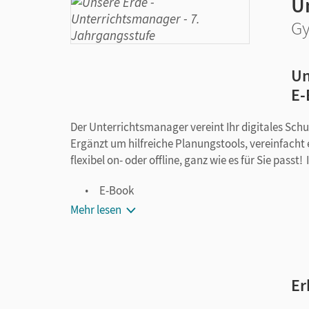
U
Gy
Un
E-
Der Unterrichtsmanager vereint Ihr digitales Sch
Ergänzt um hilfreiche Planungstools, vereinfacht 
flexibel on- oder offline, ganz wie es für Sie pass
E-Book
kapitelgenaue Materialanordnung
Mehr lesen
Lösungen
Selbsteinschätzungsbögen als PDF
Arbeitsblätter als PDF
Er
Kopiervorlagen
editierbare Kopiervorlagen