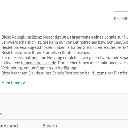
Bestellb
Diese Kollegiumslizenz berechtigt
30 Lehrpersonen einer Schule
zur Nu
Lehrwerk erhältlich ist. Sie kann nur von Lehrpersonen bzw. Schulen/S
Bestellprozess abgeschlossen haben, erhalten Sie 30 Lizenzcodes per E-Ma
Bestellhistorie in Ihrem Cornelsen Konto einsehen.
Für die Freischaltung und Nutzung empfehlen wir jeden Lizenzcode sepa
aktivieren:
lernen.cornelsen.de
. Dort stehen Ihnen alle Funktionen, wi
Verbindung, vollumfänglich zur Verfügung.
Bitte beachten Sie, dass Ihre Schule/Institution bei Nutzung der Plattf
Mehr lesen
os
ndesland
Bayern