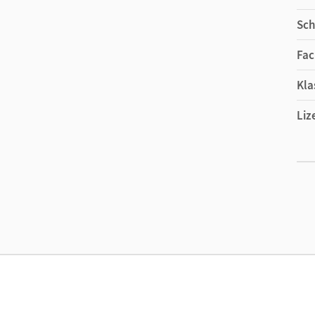
Sch
Fac
Kla
Liz
Ers
Liz
Ver