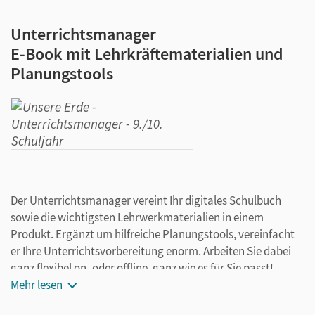
Unterrichtsmanager
E-Book mit Lehrkräftematerialien und
Planungstools
Der Unterrichtsmanager vereint Ihr digitales Schulbuch
sowie die wichtigsten Lehrwerkmaterialien in einem
Produkt. Ergänzt um hilfreiche Planungstools, vereinfacht
er Ihre Unterrichtsvorbereitung enorm. Arbeiten Sie dabei
ganz flexibel on- oder offline, ganz wie es für Sie passt!
Ihr Unterrichtsmanager enthält:
Mehr lesen