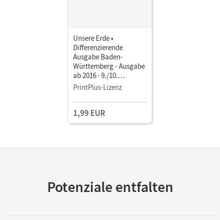
Unsere Erde •
Differenzierende
Ausgabe Baden-
Württemberg - Ausgabe
ab 2016 · 9./10.
Schuljahr • Schulbuch
PrintPlus-Lizenz
als E-Book
1,99 EUR
Potenziale entfalten