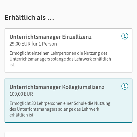
E-Book
kapitelgenaue Materialanordnung
Erhältlich als …
Lösungen
Kopiervorlagen
editierbarer Stoffverteilungsplan
Unterrichtsmanager Einzellizenz
29,00 EUR für 1 Person
Nutzen Sie den Unterrichtsmanager auf lernen.cornelsen.de
Ermöglicht einzelnen Lehrpersonen die Nutzung des
oder über die Cornelsen Lernen App.
Unterrichtsmanagers solange das Lehrwerk erhältlich
ist.
Unterrichtsmanager Kollegiumslizenz
109,00 EUR
Ermöglicht 30 Lehrpersonen einer Schule die Nutzung
des Unterrichtsmanagers solange das Lehrwerk
erhältlich ist.