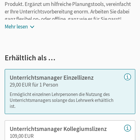
Produkt. Ergänzt um hilfreiche Planungstools, vereinfacht
er Ihre Unterrichtsvorbereitung enorm. Arbeiten Sie dabei
ganz flexibel on- oder offline, ganz wie es für Sie passt!
Ihr Unterrichtsmanager enthält:
Mehr lesen
E-Book
kapitelgenaue Materialanordnung
Erhältlich als …
Audios
Lösungen
Kopiervorlagen
Unterrichtsmanager Einzellizenz
editierbare Kopiervorlagen Leistungsmessung
29,00 EUR für 1 Person
editierbarer Stoffverteilungsplan
Ermöglicht einzelnen Lehrpersonen die Nutzung des
Unterrichtsmanagers solange das Lehrwerk erhältlich
ist.
Nutzen Sie den Unterrichtsmanager auf lernen.cornelsen.de
oder über die Cornelsen Lernen App.
Unterrichtsmanager Kollegiumslizenz
109,00 EUR