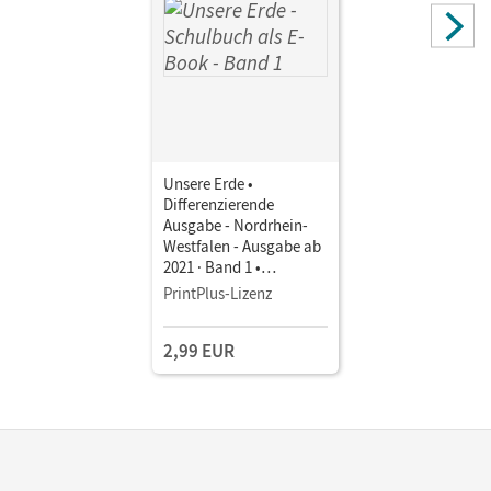
Unsere Erde •
Differenzierende
Ausgabe - Nordrhein-
Westfalen - Ausgabe ab
2021 · Band 1 •
Schulbuch als E-Book
PrintPlus-Lizenz
Mit Medien
2,99 EUR