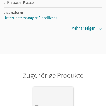
5. Klasse, 6. Klasse
Lizenzform
Unterrichtsmanager Einzellizenz
Erscheinungsdatum
Mehr anzeigen
10.12.2021
Lizenztext
Ermöglicht einzelnen Lehrpersonen die Nutzung des
Unterrichtsmanagers solange das Lehrwerk erhältlich ist.
Verlag
Cornelsen Verlag
Zugehörige Produkte