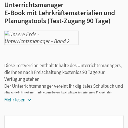
Unterrichtsmanager
E-Book mit Lehrkräftematerialien und
Planungstools (Test-Zugang 90 Tage)
Diese Testversion enthält Inhalte des Unterrichtsmanagers,
die Ihnen nach Freischaltung kostenlos 90 Tage zur
Verfügung stehen.
Der Unterrichtsmanager vereint Ihr digitales Schulbuch und
die wichtigsten Lehrwerkmaterialien in einem Produkt.
Ergänzt um hilfreiche Planungstools, vereinfacht er Ihre
Mehr lesen
Unterrichtsvorbereitung enorm.