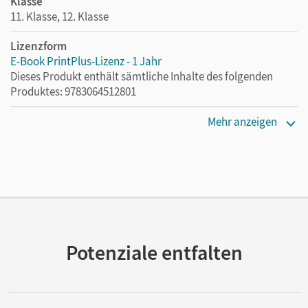
Klasse
11. Klasse, 12. Klasse
Lizenzform
E-Book PrintPlus-Lizenz - 1 Jahr
Dieses Produkt enthält sämtliche Inhalte des folgenden
Produktes: 9783064512801
Erscheinungsdatum
Mehr anzeigen
03.08.2021
Lizenztext
Die kostengünstige Lizenz für diejenigen, die das E-Book
ein Jahr lang ergänzend zum Print-Titel nutzen möchten.
Diese Lizenz kann nur von Lehrkräften und Schulen
erworben werden.
Potenziale entfalten
Verlag
Cornelsen Verlag
Autor/-in