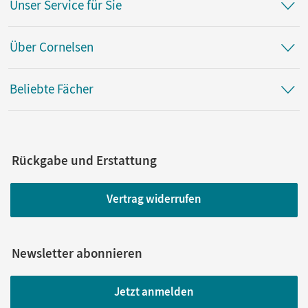
Unser Service für Sie
Kaiser, Franz-Josef; Redeker, Dorothe; Brettschneider,
Volker
Über Cornelsen
Beliebte Fächer
Rückgabe und Erstattung
Vertrag widerrufen
Newsletter abonnieren
Jetzt anmelden