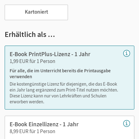
Viele digitale Funktionen unterstützen das Lehren und
Kartoniert
Lernen:
Notizen erstellen
Erhältlich als …
Markierungen setzen
Text ergänzen
E-Book PrintPlus-Lizenz - 1 Jahr
Lesezeichen hinzufügen
1,99 EUR für 1 Person
Suchen im Text
Für alle, die im Unterricht bereits die Printausgabe
Zoomen
verwenden
Die kostengünstige Lizenz für diejenigen, die das E-Book
ein Jahr lang ergänzend zum Print-Titel nutzen möchten.
Diese Lizenz kann nur von Lehrkräften und Schulen
erworben werden.
E-Book Einzellizenz - 1 Jahr
8,99 EUR für 1 Person