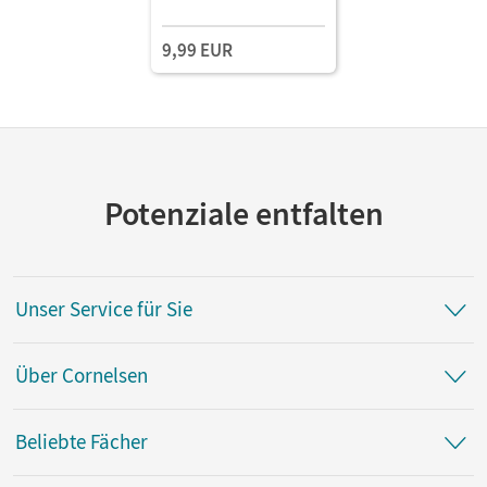
Ausgabe 2023 ·
Pflichtbereich 11/12
9,99 EUR
Wirtschaft und
Verwaltung • Fachkunde
als E-Book Mit Medien
Potenziale entfalten
Unser Service für Sie
Über Cornelsen
Beliebte Fächer