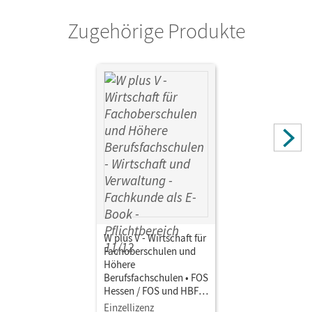
Zugehörige Produkte
Verlag
Cornelsen Verlag
Autor/-in
von den Bergen, Hans-Peter; Weleda, Gisbert; Hoffmann,
Ariane; Franke, Kai; Martin, Jörg
W plus V - Wirtschaft für
Fachoberschulen und
Höhere
Berufsfachschulen • FOS
Hessen / FOS und HBFS
Rheinland-Pfalz -
Einzellizenz