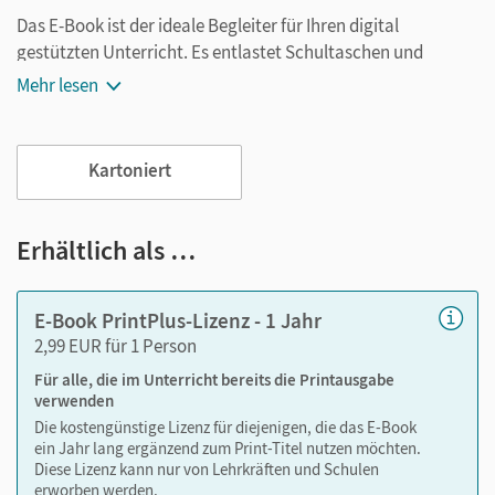
Das E-Book ist der ideale Begleiter für Ihren digital
gestützten Unterricht. Es entlastet Schultaschen und
Rucksäcke und ist jederzeit unkompliziert verfügbar.
Mehr lesen
Außerdem unterstützt es mit vielen digitalen Funktionen
das Lehren und Lernen:
Kartoniert
Notizen erstellen
Markierungen setzen
Text ergänzen
Erhältlich als …
Lesezeichen hinzufügen
im Text suchen
E-Book PrintPlus-Lizenz - 1 Jahr
zoomen
2,99 EUR für 1 Person
Für alle, die im Unterricht bereits die Printausgabe
Die Medien sind wichtige Bestandteile dieses E-Books. Sie
verwenden
sind seitengenau platziert, damit Sie und Ihre Schüler/-innen
Die kostengünstige Lizenz für diejenigen, die das E-Book
jederzeit unkompliziert darauf zugreifen können. So
ein Jahr lang ergänzend zum Print-Titel nutzen möchten.
gestalten Sie das Lehren und Lernen zeitsparend und
Diese Lizenz kann nur von Lehrkräften und Schulen
abwechslungsreich. Kein Medienwechsel! Kein
erworben werden.