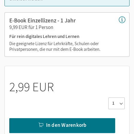
zeitaufwendiges Suchen!
E-Book Einzellizenz - 1 Jahr
9,99 EUR für 1 Person
Medien in diesem E-Book:
Für rein digitales Lehren und Lernen
Erklärvideos
Die geeignete Lizenz für Lehrkräfte, Schulen oder
Privatpersonen, die nur mit dem E-Book arbeiten.
Webcodes
2,99 EUR
In den Warenkorb