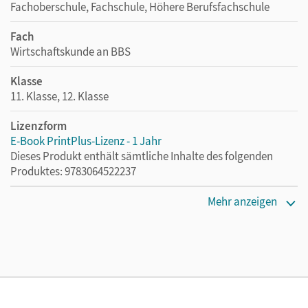
Fachoberschule, Fachschule, Höhere Berufsfachschule
Fach
Wirtschaftskunde an BBS
Klasse
11. Klasse, 12. Klasse
Lizenzform
E-Book PrintPlus-Lizenz - 1 Jahr
Dieses Produkt enthält sämtliche Inhalte des folgenden
Produktes: 9783064522237
Erscheinungsdatum
Mehr anzeigen
29.08.2023
Lizenztext
Die kostengünstige Lizenz für diejenigen, die das E-Book
ein Jahr lang ergänzend zum Print-Titel nutzen möchten.
Diese Lizenz kann nur von Lehrkräften und Schulen
erworben werden.