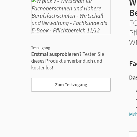
W
B
FO
Pf
Wi
Testzugang
Erstmal ausprobieren?
Testen Sie
dieses Produkt unverbindlich und
Fa
kostenlos!
Das
Zum Testzugang
Meh
Vie