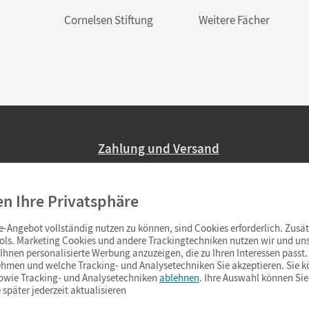
Cornelsen Stiftung
Weitere Fächer
Zahlung und Versand
Nur 2,95 EUR Versandkosten in Deutsc
en Ihre Privatsphäre
Ab 59,– EUR Bestellwert liefern wir ve
(Lieferung in 3–6 Tagen).
-Angebot vollständig nutzen zu können, sind Cookies erforderlich. Zusät
ols. Marketing Cookies und andere Trackingtechniken nutzen wir und uns
hnen personalisierte Werbung anzuzeigen, die zu Ihren Interessen passt. 
hmen und welche Tracking- und Analysetechniken Sie akzeptieren. Sie k
sowie Tracking- und Analysetechniken
ablehnen
. Ihre Auswahl können Sie
 später jederzeit aktualisieren