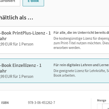
Kartoniert
E-Book
Notizen erstellen
Markierungen setzen
hältlich als …
Text ergänzen
Lesezeichen hinzufügen
Suchen im Text
-Book PrintPlus-Lizenz - 1
Für alle, die im Unterricht bereits
Zoomen
ahr
Die kostengünstige Lizenz für diejen
zum Print-Titel nutzen möchten. Dies
,99 EUR für 1 Person
erworben werden.
-Book Einzellizenz - 1
Für rein digitales Lehren und Lerne
ahr
Die geeignete Lizenz für Lehrkräfte, 
Book arbeiten.
,99 EUR für 1 Person
Menge
1
ISBN
978-3-06-451262-7