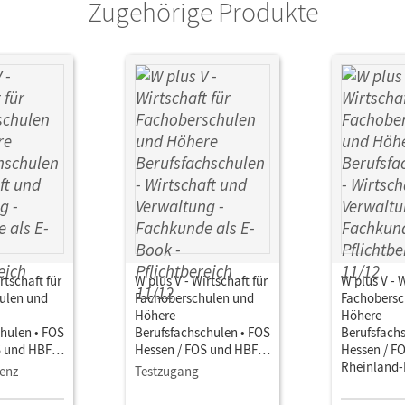
Zugehörige Produkte
rtschaft für
W plus V - Wirtschaft für
W plus V - W
ulen und
Fachoberschulen und
Fachobersc
Höhere
Höhere
hulen • FOS
Berufsfachschulen • FOS
Berufsfach
S und HBFS
Hessen / FOS und HBFS
Hessen / F
alz -
Rheinland-Pfalz -
Rheinland-P
zenz
Testzugang
 ·
Ausgabe 2017 ·
Ausgabe 20
ch 11/12
Pflichtbereich 11/12
Pflichtbere