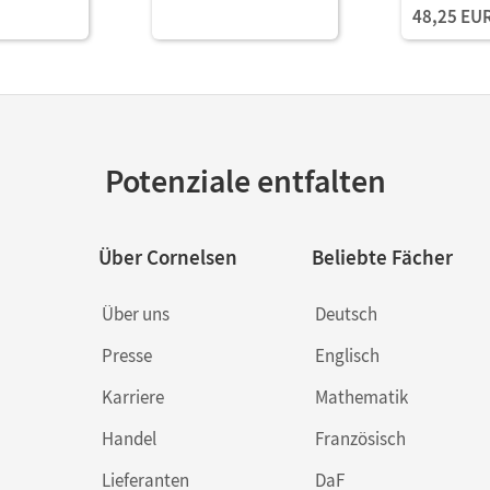
48,25 EU
nd
Wirtschaft und
Wirtschaft
• Fachkunde
Verwaltung • Fachkunde
Verwaltung
als E-Book
Mit Zusatz
via Webco
Potenziale entfalten
Über Cornelsen
Beliebte Fächer
Über uns
Deutsch
Presse
Englisch
Karriere
Mathematik
Handel
Französisch
Lieferanten
DaF