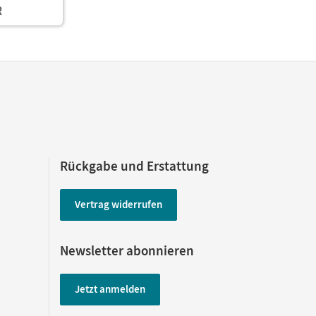
R
 und
 • Fachkunde
materialien
de
Rückgabe und Erstattung
Vertrag widerrufen
Newsletter abonnieren
Jetzt anmelden