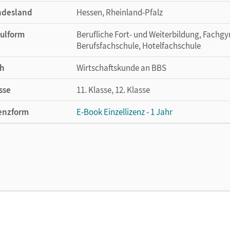
ndesland
Hessen, Rheinland-Pfalz
ulform
Berufliche Fort- und Weiterbildung, Fach
Berufsfachschule, Hotelfachschule
h
Wirtschaftskunde an BBS
sse
11. Klasse, 12. Klasse
enzform
E-Book Einzellizenz - 1 Jahr
cheinungsdatum
04.04.2017
enztext
Die geeignete Lizenz für Lehrkräfte, Schul
arbeiten.
lag
Cornelsen Verlag
or/-in
von den Bergen, Hans-Peter; Franke, Kai; W
Hoffmann, Ariane; Rauch, Alexander