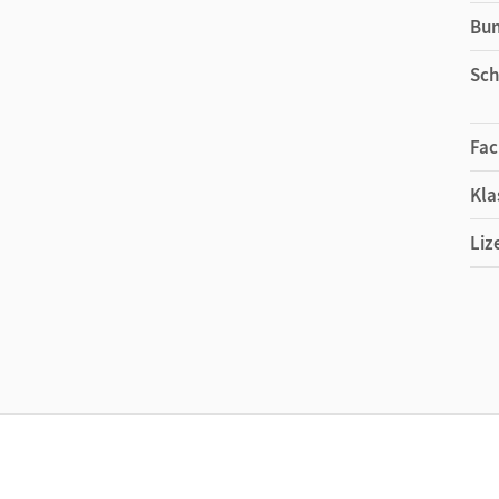
Bu
Sch
Fac
Kla
Liz
Ers
Liz
Ver
Aut