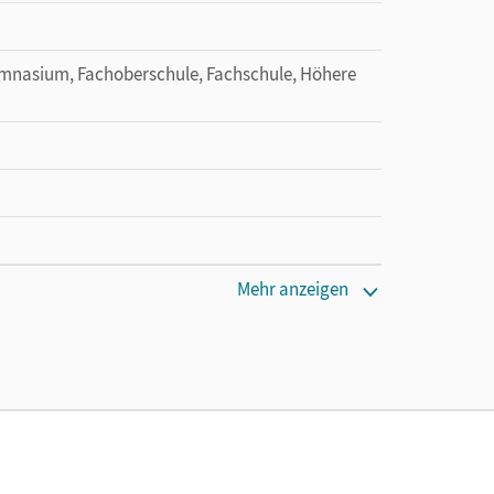
gymnasium, Fachoberschule, Fachschule, Höhere
Mehr anzeigen
en oder Privatpersonen, die nur mit dem E-Book
alenciak, Petra; Eichborn, Uta; Weleda, Gisbert;