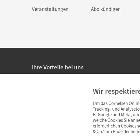
Veranstaltungen
Abo kündigen
Ihre Vorteile bei uns
20% Prüfnachlass für Lehrkräfte
Wir respektier
Persönliche Angebote für Lehrkräfte
Um das Cornelsen Online
Sicheres Einkaufen mit SSL-Verschlüsselung
Tracking- und Analyseto
B. Google und Meta, um I
Verlängerte
Widerrufsfrist
von 4 Wochen
welche Cookies Sie anne
erforderlichen Cookies 
& Co.“ am Ende der Seite
Schnelle und einfache Retourenabwicklung