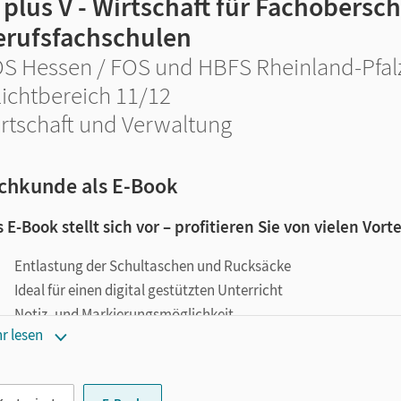
 plus V - Wirtschaft für Fachobers
erufsfachschulen
S Hessen / FOS und HBFS Rheinland-Pfalz
lichtbereich 11/12
rtschaft und Verwaltung
chkunde als E-Book
 E-Book stellt sich vor – profitieren Sie von vielen Vorte
Entlastung der Schultaschen und Rucksäcke
Ideal für einen digital gestützten Unterricht
Notiz- und Markierungsmöglichkeit
r lesen
Jederzeit unkompliziert verfügbar
le digitale Funktionen unterstützen das Lehren und Lernen: