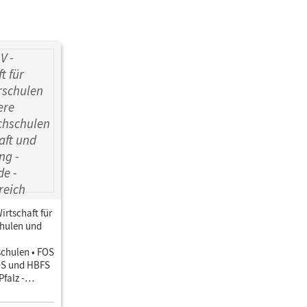
irtschaft für
hulen und
schulen • FOS
OS und HBFS
falz -
17 ·
ich 11/12