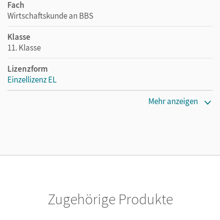
Fach
Wirtschaftskunde an BBS
Klasse
11. Klasse
Lizenzform
Einzellizenz EL
Erscheinungsdatum
Mehr anzeigen
25.08.2023
Verlag
Cornelsen Verlag
Autor/-in
Franke, Kai; Martin, Jörg; Weleda, Gisbert; von den Bergen,
Hans-Peter
Zugehörige Produkte