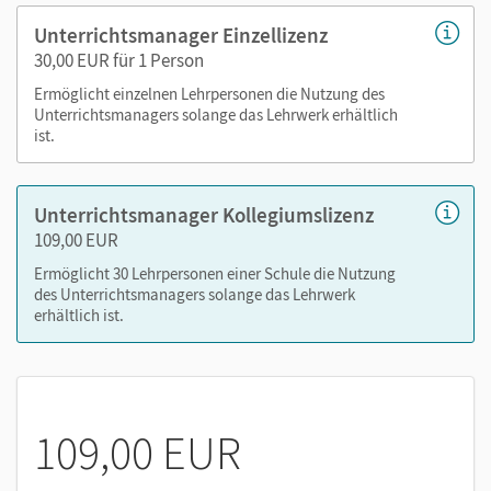
Handreichungen
Unterrichtsmanager Einzellizenz
Audios
30,00 EUR für 1 Person
Videos
Ermöglicht einzelnen Lehrpersonen die Nutzung des
Lösungen
Unterrichtsmanagers solange das Lehrwerk erhältlich
Arbeitsblätter und Kopiervorlagen
ist.
Transkripte
Unterrichtsmanager Kollegiumslizenz
Mit dem Kauf erhalten Sie einen Code zur Freischaltung des
109,00 EUR
E-Books auf
mein.cornelsen.de
.
Ermöglicht 30 Lehrpersonen einer Schule die Nutzung
Alternativ können Sie das E-Book auch auf der Plattform
des Unterrichtsmanagers solange das Lehrwerk
Lernen.Cornelsen (mit neuen Features) aktivieren:
erhältlich ist.
lernen.cornelsen.de
109,00 EUR