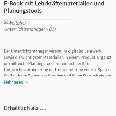
E-Book mit Lehrkräftematerialien und
Planungstools
Der Unterrichtsmanager vereint Ihr digitales Lehrwerk
sowie die wichtigsten Materialien in einem Produkt. Ergänzt
um hilfreiche Planungstools, vereinfacht er Ihre
Unterrichtsvorbereitung und -durchführung enorm. Sparen
Sie Zeit beim Planen der Stunden und fügen Sie auch eigene
Materialien ganz leicht hinzu. Speichern Sie Ihre individuelle
Mehr lesen
Version und arbeiten Sie dabei ganz flexibel on- oder offline,
ganz wie es für Sie passt! Ihr Unterrichtsmanager enthält:
E-Book vom Kurs- und Übungsbuch mit seitengenauer
Erhältlich als …
Materialanordnung