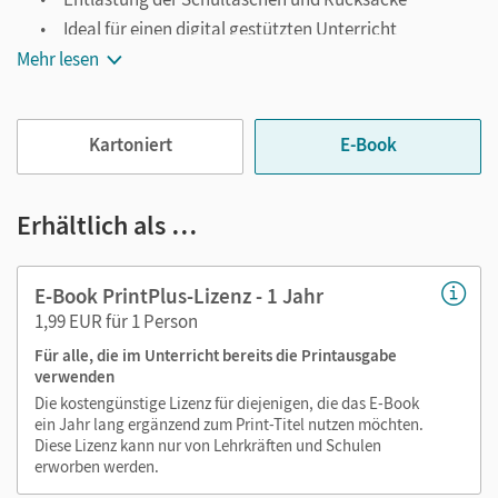
Ideal für einen digital gestützten Unterricht
Mehr lesen
Notiz- und Markierungsmöglichkeit
Jederzeit unkompliziert verfügbar
Viele digitale Funktionen unterstützen das Lehren und
Kartoniert
E-Book
Lernen:
Notizen erstellen
Erhältlich als …
Markierungen setzen
Text ergänzen
E-Book PrintPlus-Lizenz - 1 Jahr
Lesezeichen hinzufügen
1,99 EUR für 1 Person
Suchen im Text
Für alle, die im Unterricht bereits die Printausgabe
Zoomen
verwenden
Die kostengünstige Lizenz für diejenigen, die das E-Book
ein Jahr lang ergänzend zum Print-Titel nutzen möchten.
Diese Lizenz kann nur von Lehrkräften und Schulen
erworben werden.