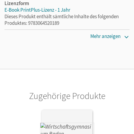
Lizenzform
E-Book PrintPlus-Lizenz - 1 Jahr
Dieses Produkt enthält sämtliche Inhalte des folgenden
Produktes: 9783064520189
Erscheinungsdatum
Mehr anzeigen
02.08.2021
Lizenztext
Die kostengünstige Lizenz für diejenigen, die das E-Book
ein Jahr lang ergänzend zum Print-Titel nutzen möchten.
Diese Lizenz kann nur von Lehrkräften und Schulen
erworben werden.
Zugehörige Produkte
Verlag
Cornelsen Verlag
Autor/-in
Hrdina, Hans-Peter; Delle Donne, Katharina; Paolantonio,
Franziska; Gräser, Kerstin