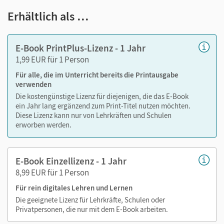
Viele digitale Funktionen unterstützen das Lehren und
Erhältlich als …
Lernen:
Notizen erstellen
E-Book PrintPlus-Lizenz - 1 Jahr
Markierungen setzen
1,99 EUR für 1 Person
Text ergänzen
Für alle, die im Unterricht bereits die Printausgabe
Lesezeichen hinzufügen
verwenden
Suchen im Text
Die kostengünstige Lizenz für diejenigen, die das E-Book
Zoomen
ein Jahr lang ergänzend zum Print-Titel nutzen möchten.
Diese Lizenz kann nur von Lehrkräften und Schulen
erworben werden.
E-Book Einzellizenz - 1 Jahr
8,99 EUR für 1 Person
Für rein digitales Lehren und Lernen
Die geeignete Lizenz für Lehrkräfte, Schulen oder
Privatpersonen, die nur mit dem E-Book arbeiten.