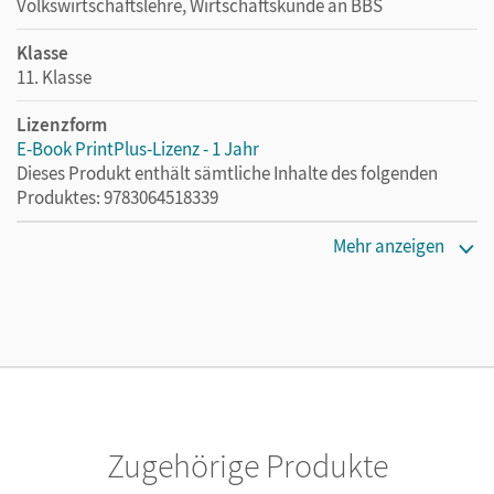
Volkswirtschaftslehre, Wirtschaftskunde an BBS
Klasse
11. Klasse
Lizenzform
E-Book PrintPlus-Lizenz - 1 Jahr
Dieses Produkt enthält sämtliche Inhalte des folgenden
Produktes: 9783064518339
Erscheinungsdatum
Mehr anzeigen
03.08.2021
Lizenztext
Die kostengünstige Lizenz für diejenigen, die das E-Book
ein Jahr lang ergänzend zum Print-Titel nutzen möchten.
Diese Lizenz kann nur von Lehrkräften und Schulen
erworben werden.
Zugehörige Produkte
Verlag
Cornelsen Verlag