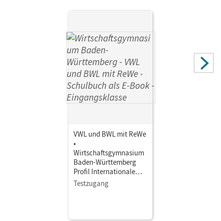
VWL und BWL mit ReWe
•
Wirtschaftsgymnasium
Baden-Württemberg
Profil Internationale
Wirtschaft - Ausgabe
Testzugang
2021 · Eingangsklasse •
Schulbuch als E-Book
Mit Medien