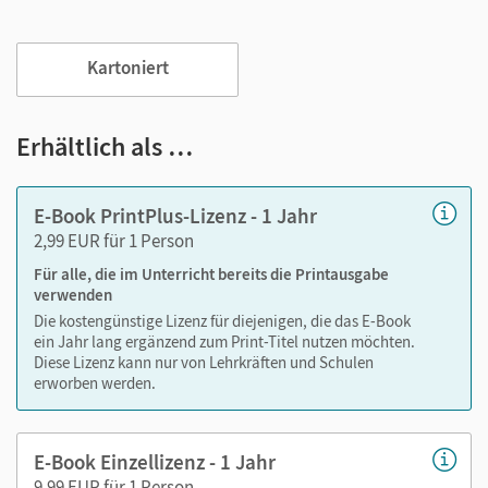
Außerdem unterstützt es mit vielen digitalen Funktionen
das Lehren und Lernen:
Kartoniert
Notizen erstellen
Markierungen setzen
Text ergänzen
Erhältlich als …
Lesezeichen hinzufügen
im Text suchen
E-Book PrintPlus-Lizenz - 1 Jahr
zoomen
2,99 EUR für 1 Person
Für alle, die im Unterricht bereits die Printausgabe
Die Medien sind wichtige Bestandteile dieses E-Books. Sie
verwenden
sind seitengenau platziert, damit Sie und Ihre Schüler/-innen
Die kostengünstige Lizenz für diejenigen, die das E-Book
jederzeit unkompliziert darauf zugreifen können. So
ein Jahr lang ergänzend zum Print-Titel nutzen möchten.
gestalten Sie das Lehren und Lernen zeitsparend und
Diese Lizenz kann nur von Lehrkräften und Schulen
abwechslungsreich. Kein Medienwechsel! Kein
erworben werden.
zeitaufwendiges Suchen!
E-Book Einzellizenz - 1 Jahr
9,99 EUR für 1 Person