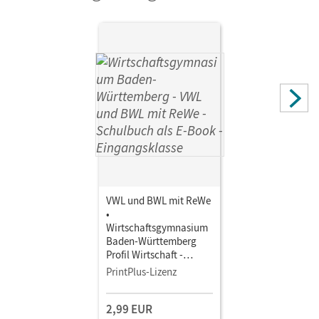
Autor/-in
Bodamer, Jens; Paolantonio, Franziska; Hacker, Karen;
Schwerdt-Schneller, Mascha; Thoma, Nicole
VWL und BWL mit ReWe
•
Wirtschaftsgymnasium
Baden-Württemberg
Profil Wirtschaft -
Ausgabe 2021 ·
PrintPlus-Lizenz
Eingangsklasse •
Schulbuch als E-Book
2,99 EUR
Mit Medien