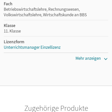
Fach
Betriebswirtschaftslehre, Rechnungswesen,
Volkswirtschaftslehre, Wirtschaftskunde an BBS
Klasse
11. Klasse
Lizenzform
Unterrichtsmanager Einzellizenz
Erscheinungsdatum
Mehr anzeigen
20.09.2021
Lizenztext
Ermöglicht einzelnen Lehrpersonen die Nutzung des
Unterrichtsmanagers solange das Lehrwerk erhältlich ist.
Verlag
Cornelsen Verlag
Zugehörige Produkte