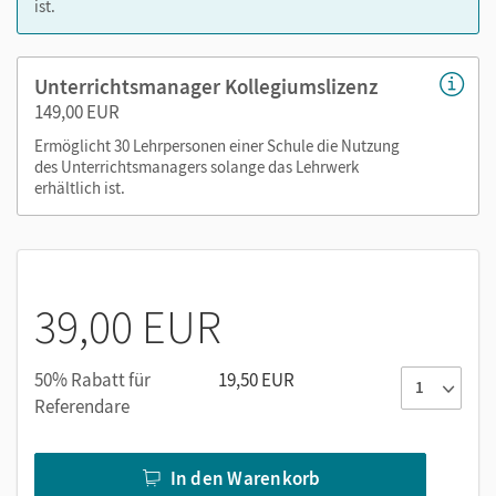
ist.
Grafiken
Kopiervorlagen
editierbare Kopiervorlagen
Unterrichtsmanager Kollegiumslizenz
Leistungsmessung
149,00 EUR
editierbare Gefährdungsbeurteilungen
Ermöglicht 30 Lehrpersonen einer Schule die Nutzung
editierbarer Stoffverteilungsplan
des Unterrichtsmanagers solange das Lehrwerk
erhältlich ist.
Nutzen Sie den Unterrichtsmanager auf lernen.cornelsen.de
oder über die Cornelsen Lernen App.
39,00 EUR
50% Rabatt für
19,50 EUR
Referendare
In den Warenkorb