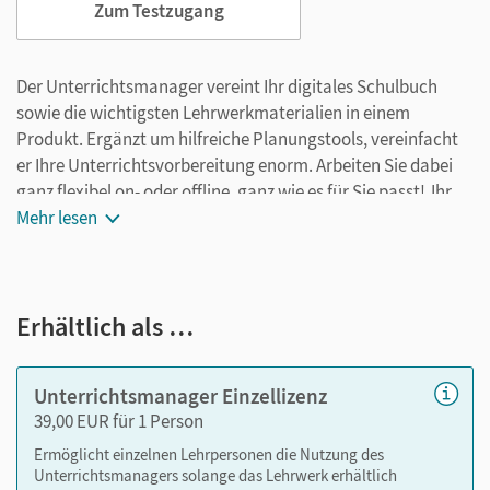
Zum Testzugang
Der Unterrichtsmanager vereint Ihr digitales Schulbuch
sowie die wichtigsten Lehrwerkmaterialien in einem
Produkt. Ergänzt um hilfreiche Planungstools, vereinfacht
er Ihre Unterrichtsvorbereitung enorm. Arbeiten Sie dabei
ganz flexibel on- oder offline, ganz wie es für Sie passt! Ihr
Unterrichtsmanager enthält:
Mehr lesen
E-Book
kapitelgenaue Materialanordnung
Erhältlich als …
Videos
Audios
interaktive Tafelbilder
Unterrichtsmanager Einzellizenz
Lösungen
39,00 EUR für 1 Person
Selbsteinschätzungsbögen als PDF
Ermöglicht einzelnen Lehrpersonen die Nutzung des
Arbeitsblätter als PDF
Unterrichtsmanagers solange das Lehrwerk erhältlich