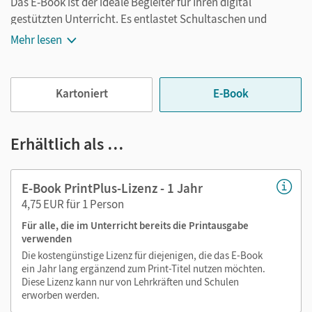
Das E-Book ist der ideale Begleiter für Ihren digital
gestützten Unterricht. Es entlastet Schultaschen und
Rucksäcke und ist jederzeit unkompliziert verfügbar.
Mehr lesen
Außerdem unterstützt es mit vielen digitalen Funktionen
das Lehren und Lernen:
Kartoniert
E-Book
Notizen erstellen
Markierungen setzen
Text ergänzen
Erhältlich als …
Lesezeichen hinzufügen
im Text suchen
E-Book PrintPlus-Lizenz - 1 Jahr
zoomen
4,75 EUR für 1 Person
Für alle, die im Unterricht bereits die Printausgabe
Die Medien sind wichtige Bestandteile dieses E-Books. Sie
verwenden
sind seitengenau platziert, damit Sie und Ihre Schüler/-innen
Die kostengünstige Lizenz für diejenigen, die das E-Book
jederzeit unkompliziert darauf zugreifen können. So
ein Jahr lang ergänzend zum Print-Titel nutzen möchten.
gestalten Sie das Lehren und Lernen zeitsparend und
Diese Lizenz kann nur von Lehrkräften und Schulen
abwechslungsreich. Kein Medienwechsel! Kein
erworben werden.
zeitaufwendiges Suchen!