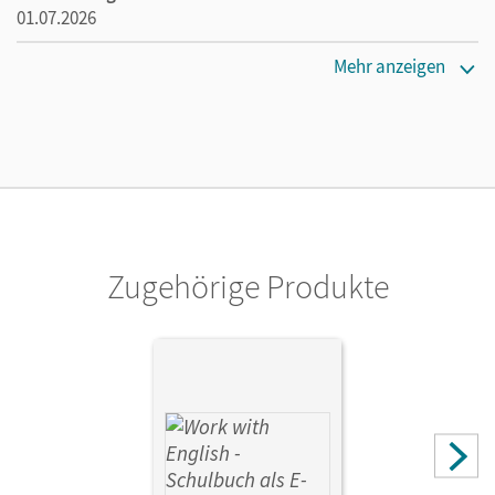
01.07.2026
Lizenztext
Mehr anzeigen
Die geeignete Lizenz für Lehrkräfte, Schulen oder
Privatpersonen, die nur mit dem E-Book arbeiten.
Verlag
Cornelsen Verlag
Autor/-in
Williams, Steve; Abram, James; Thorne, Zoe
Zugehörige Produkte