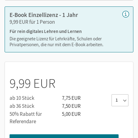
E-Book Einzellizenz - 1 Jahr
9,99 EUR für 1 Person
Medien in diesem E-Book:
Für rein digitales Lehren und Lernen
Audios
Die geeignete Lizenz für Lehrkräfte, Schulen oder
Privatpersonen, die nur mit dem E-Book arbeiten.
Videos
Erklärfilme (zu verschiedenen Grammatikthemen und
Fertigkeiten)
Interaktive Übungen (Grammatik, Wortschatz)
Digital help
9,99 EUR
More info
ab 10 Stück
7,75 EUR
ab 36 Stück
7,50 EUR
50% Rabatt für
5,00 EUR
Referendare