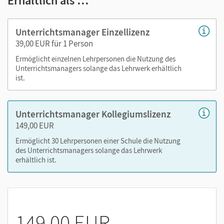
Erhältlich als …
Audios mit Transkripten
Lösungen und Musterantworten
Unterrichtsmanager Einzellizenz
didaktische Hinweise und Lösungen aus den
39,00 EUR für 1 Person
Handreichungen für den Unterricht
Ermöglicht einzelnen Lehrpersonen die Nutzung des
editierbare Texte aus dem Schulbuch
Unterrichtsmanagers solange das Lehrwerk erhältlich
ist.
Musterlösungen für die Schreibaufgaben
Arbeitsblätter (Word/PDF)
Kopiervorlagen (Word/PDF)
Unterrichtsmanager Kollegiumslizenz
Differenzierungsmaterialien (Word/PDF)
149,00 EUR
Klassenarbeiten (Word/PDF)
Ermöglicht 30 Lehrpersonen einer Schule die Nutzung
Musterprüfungen (Word/PDF)
des Unterrichtsmanagers solange das Lehrwerk
editierbare Wörterverzeichnisse
erhältlich ist.
Nutzen Sie den Unterrichtsmanager auf lernen.cornelsen.de
oder über die Cornelsen Lernen App.
149,00 EUR