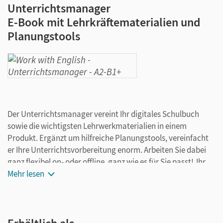
Unterrichtsmanager
E-Book mit Lehrkräftematerialien und
Planungstools
Der Unterrichtsmanager vereint Ihr digitales Schulbuch
sowie die wichtigsten Lehrwerkmaterialien in einem
Produkt. Ergänzt um hilfreiche Planungstools, vereinfacht
er Ihre Unterrichtsvorbereitung enorm. Arbeiten Sie dabei
ganz flexibel on- oder offline, ganz wie es für Sie passt! Ihr
Unterrichtsmanager enthält:
Mehr lesen
E-Book
kapitelgenaue Materialanordnung
Videos mit Transkripten