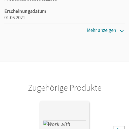
Erscheinungsdatum
01.06.2021
Lizenztext
Mehr anzeigen
Ermöglicht 30 Lehrpersonen einer Schule die Nutzung des
Unterrichtsmanagers solange das Lehrwerk erhältlich ist.
Verlag
Cornelsen Verlag
Zugehörige Produkte