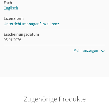
Fach
Englisch
Lizenzform
Unterrichtsmanager Einzellizenz
Erscheinungsdatum
06.07.2026
Lizenztext
Mehr anzeigen
Ermöglicht einzelnen Lehrpersonen die Nutzung des
Unterrichtsmanagers solange das Lehrwerk erhältlich ist.
Verlag
Cornelsen Verlag
Zugehörige Produkte