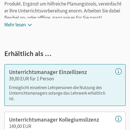
Produkt. Ergänzt um hilfreiche Planungstools, vereinfacht
er Ihre Unterrichtsvorbereitung enorm. Arbeiten Sie dabei
flexibel on- oder offline, ganz wie es für Sie passt!
Mehr lesen
Ihr Unterrichtsmanager enthält:
E-Book vom Schulbuch
Erhältlich als …
kapitelgenaue Materialanordnung
Videos mit Transkripten
Audios mit Transkripten
Unterrichtsmanager Einzellizenz
Erklärfilme (zu verschiedenen Grammatikthemen und
39,00 EUR für 1 Person
Fertigkeiten)
Ermöglicht einzelnen Lehrpersonen die Nutzung des
Interaktive Übungen (Grammatik, Vokabeln)
Unterrichtsmanagers solange das Lehrwerk erhältlich
Handreichungen mit didaktischen Kommentaren
ist.
Lösungen zu den Aufgaben im Schulbuch
Arbeitsblätter
Unterrichtsmanager Kollegiumslizenz
Kopiervorlagen
149,00 EUR
Klassenarbeiten