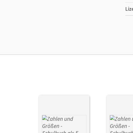
Liz
Ers
Ma
Sys
Ver
Her