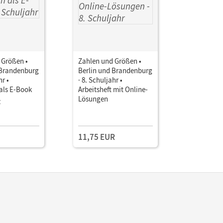
 Größen •
Zahlen und Größen •
Zahlen un
 Brandenburg
Berlin und Brandenburg
Berlin un
hr •
· 8. Schuljahr •
· 8. Schulj
als E-Book
Arbeitsheft mit Online-
Arbeitshef
Lösungen
Online-L
z
11,75 EUR
11,75 E