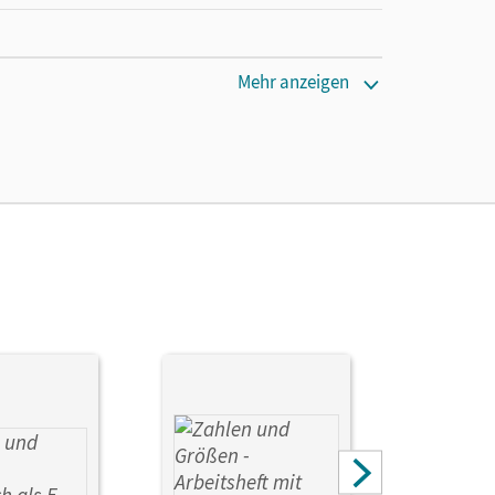
Mehr anzeigen
cm
ORD 2007 oder höhere Version; ; Mac mit CD-
RD v.2008 oder höhere Version.