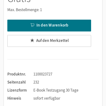
Notizen erstellen
Markierungen setzen
Max. Bestellmenge: 1
Text ergänzen
Lesezeichen hinzufügen
In den Warenkorb
Suchen im Text
Zoomen
Auf den Merkzettel
Produktnr.
1100023727
Seitenzahl
232
Lizenzform
E-Book Testzugang 30 Tage
Hinweis
sofort verfügbar