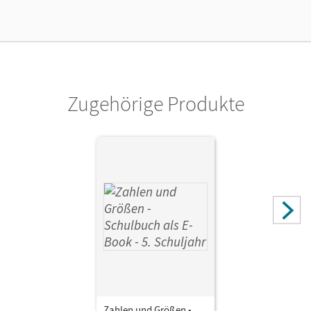
Lizenztext
Kostenloser Zugang, um das E-Book 30 Tage lang zu testen
Verlag
Cornelsen Verlag
Zugehörige Produkte
Herausgeber/-in
Koullen, Reinhold; Wennekers, Udo
Autor/-in
Verhoeven, Martina; Gabriel, Ilona; Wennekers, Udo;
Knospe, Ines
Zahlen und Größen •