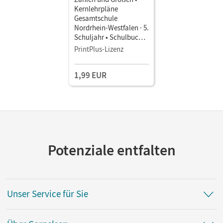
Kernlehrpläne
Gesamtschule
Nordrhein-Westfalen · 5.
Schuljahr • Schulbuch
als E-Book
PrintPlus-Lizenz
1,99 EUR
Potenziale entfalten
Unser Service für Sie