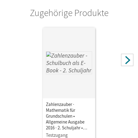
Betz, Bettina; Gasteiger, Hedwig; Schraml, Carola; Pütz,
Zugehörige Produkte
Beatrix; Bezold, Angela; Hölz, Carina; Plankl, Elisabeth;
Schweden, Karl-Wilhelm
Zahlenzauber ·
Mathematik für
Grundschulen •
Allgemeine Ausgabe
2016 · 2. Schuljahr •
Schulbuch als E-Book
Testzugang