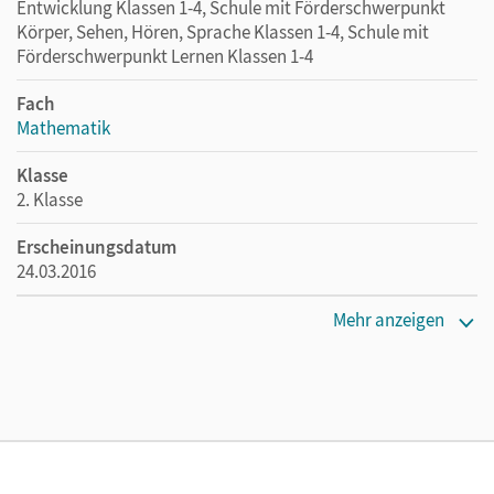
Entwicklung Klassen 1-4, Schule mit Förderschwerpunkt
Körper, Sehen, Hören, Sprache Klassen 1-4, Schule mit
Förderschwerpunkt Lernen Klassen 1-4
Fach
Mathematik
Klasse
2. Klasse
Erscheinungsdatum
24.03.2016
Maße
Mehr anzeigen
Länge: 29,7 cm, Breite: 21 cm, Höhe: 0,6 cm
Verlag
Oldenbourg Schulbuchverlag
Autor/-in
Dolenc-Petz, Ruth; Kullen, Christine; Ihn-Huber, Petra;