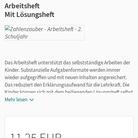
Arbeitsheft
Mit Lösungsheft
Das Arbeitsheft unterstützt das selbstständige Arbeiten der
Kinder. Substanzielle Aufgabenformate werden immer
wieder aufgegriffen und mit neuen Inhalten angereichert.
Das reduziert den Erklärungsaufwand für die Lehrkraft. Die
Kinder können sich mit dem beiliegenden Lösungsheft selbst
kontrollieren - das begrenzt den Korrekturbedarf.
Mehr lesen
11,25 EUR