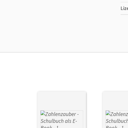
Liz
Ers
Ma
Ver
Aut