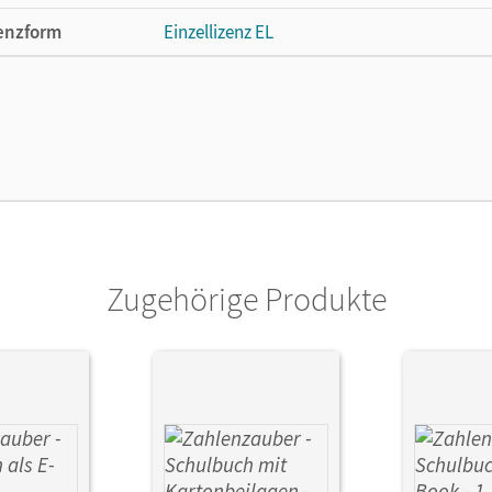
enzform
Einzellizenz EL
cheinungsdatum
24.07.2014
ße
Länge: 29,7 cm, Breite: 21,1 cm, Höhe: 1,8 
lag
Oldenbourg Schulbuchverlag
or/-in
Schraml, Carola; Bezold, Angela; Hölz, Carin
Hedwig; Betz, Bettina; Kullen, Christine; D
Zugehörige Produkte