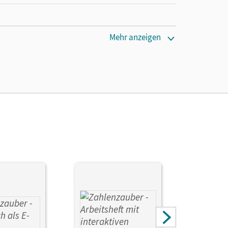
Mehr anzeigen
cm
a; Plankl, Elisabeth; Ihn-Huber, Petra; Gasteiger,
olenc-Petz, Ruth