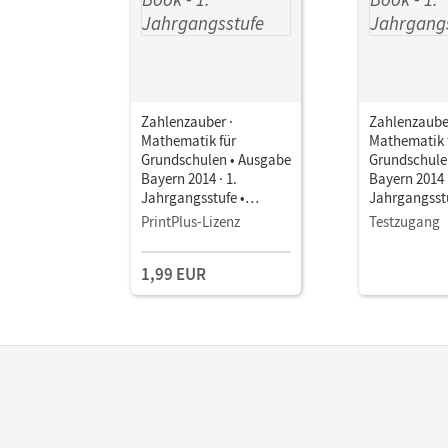
Zahlenzauber ·
Zahlenzauber
Mathematik für
Mathematik 
Grundschulen • Ausgabe
Grundschule
Bayern 2014 · 1.
Bayern 2014 ·
Jahrgangsstufe •
Jahrgangsstu
Schulbuch als E-Book
Schulbuch a
PrintPlus-Lizenz
Testzugang
1,99 EUR