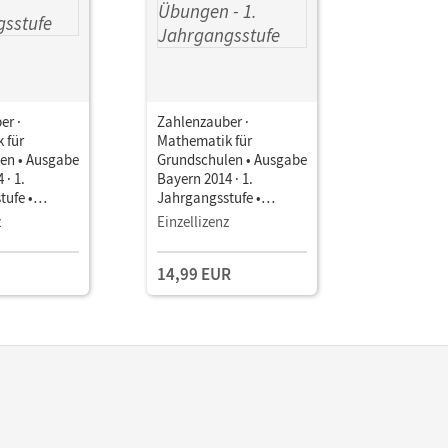
er ·
Zahlenzauber ·
Zahlenzau
 für
Mathematik für
Mathemati
en • Ausgabe
Grundschulen • Ausgabe
Grundschu
 · 1.
Bayern 2014 · 1.
Bayern 201
tufe •
Jahrgangsstufe •
Jahrgangs
als E-Book
Arbeitsheft mit
Arbeitshef
z
Einzellizenz
interaktiven Übungen
Lösungshe
Mit CD-ROM und
14,99 EUR
11,25 E
Lösungsheft