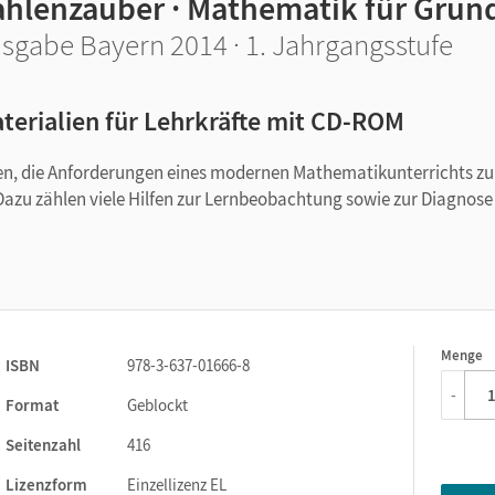
ahlenzauber · Mathematik für Grun
sgabe Bayern 2014 · 1. Jahrgangsstufe
terialien für Lehrkräfte mit CD-ROM
lfen, die Anforderungen eines modernen Mathematikunterrichts zu
Dazu zählen viele Hilfen zur Lernbeobachtung sowie zur Diagnose
Menge
1
ISBN
978-3-637-01666-8
-
Format
Geblockt
Seitenzahl
416
Lizenzform
Einzellizenz EL