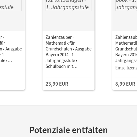
 ·
Zahlenzauber ·
Zahlenzaub
für
Mathematik für
Mathematik
n • Ausgabe
Grundschulen • Ausgabe
Grundschul
 1.
Bayern 2014 · 1.
Bayern 2014
fe •
Jahrgangsstufe •
Jahrgangss
ls E-Book
Schulbuch mit
Schulbuch 
Einzellizen
Kartonbeilagen
23,99 EUR
8,99 EUR
Potenziale entfalten