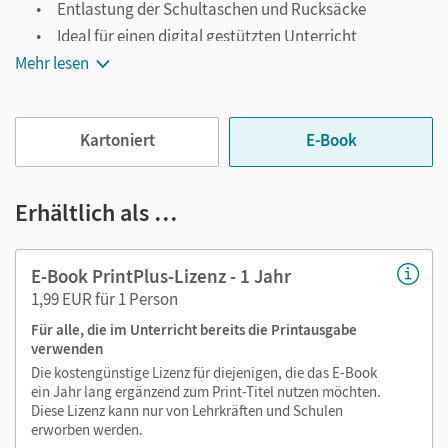
Entlastung der Schultaschen und Rucksäcke
Ideal für einen digital gestützten Unterricht
Mehr lesen
Notiz- und Markierungsmöglichkeit
Jederzeit unkompliziert verfügbar
Viele digitale Funktionen unterstützen das Lehren und
Kartoniert
E-Book
Lernen:
Notizen erstellen
Erhältlich als …
Markierungen setzen
Text ergänzen
E-Book PrintPlus-Lizenz - 1 Jahr
Lesezeichen hinzufügen
1,99 EUR für 1 Person
Suchen im Text
Für alle, die im Unterricht bereits die Printausgabe
Zoomen
verwenden
Die kostengünstige Lizenz für diejenigen, die das E-Book
ein Jahr lang ergänzend zum Print-Titel nutzen möchten.
Diese Lizenz kann nur von Lehrkräften und Schulen
erworben werden.