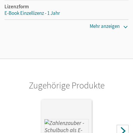
Lizenzform
E-Book Einzellizenz - 1 Jahr
Erscheinungsdatum
Mehr anzeigen
10.07.2014
Lizenztext
Die geeignete Lizenz für Lehrkräfte, Schulen oder
Privatpersonen, die nur mit dem E-Book arbeiten.
Verlag
Oldenbourg Schulbuchverlag
Zugehörige Produkte
Autor/-in
Dolenc-Petz, Ruth; Kullen, Christine; Ihn-Huber, Petra;
Betz, Bettina; Gasteiger, Hedwig; Schraml, Carola; Pütz,
Beatrix; Bezold, Angela; Hölz, Carina; Plankl, Elisabeth;
Schweden, Karl-Wilhelm