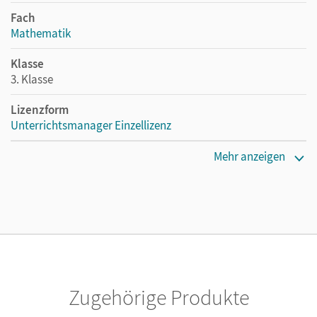
Fach
Mathematik
Klasse
3. Klasse
Lizenzform
Unterrichtsmanager Einzellizenz
Erscheinungsdatum
Mehr anzeigen
29.03.2021
Lizenztext
Ermöglicht einzelnen Lehrpersonen die Nutzung des
Unterrichtsmanagers solange das Lehrwerk erhältlich ist.
Verlag
Cornelsen Verlag
Zugehörige Produkte