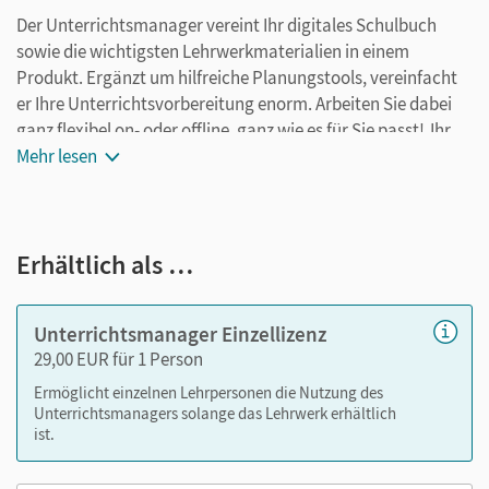
Der Unterrichtsmanager vereint Ihr digitales Schulbuch
sowie die wichtigsten Lehrwerkmaterialien in einem
Produkt. Ergänzt um hilfreiche Planungstools, vereinfacht
er Ihre Unterrichtsvorbereitung enorm. Arbeiten Sie dabei
ganz flexibel on- oder offline, ganz wie es für Sie passt! Ihr
Unterrichtsmanager enthält:
Mehr lesen
E-Book
kapitelgenaue Materialanordnung
Erhältlich als …
Inhalte der Handreichung
editierbare Kopiervorlagen
Unterrichtsmanager Einzellizenz
Nutzen Sie den Unterrichtsmanager auf lernen.cornelsen.de
29,00 EUR für 1 Person
oder über die Cornelsen Lernen App.
Ermöglicht einzelnen Lehrpersonen die Nutzung des
Unterrichtsmanagers solange das Lehrwerk erhältlich
ist.