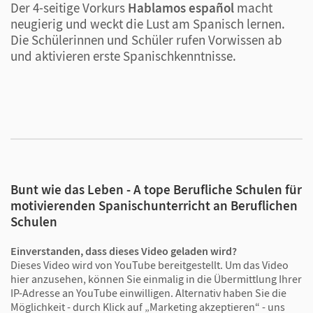
Der 4-seitige Vorkurs
Hablamos español
macht
D
Situaciones de la vida real:
Nach jeder Unidad
neugierig und weckt die Lust am Spanisch lernen.
D
haben Ihre Schülerinnen und Schüler die
Die Schülerinnen und Schüler rufen Vorwissen ab
Möglichkeit, das Gelernte in einer
und aktivieren erste Spanischkenntnisse.
Handlungssituation in beruflichen oder
kulturellen Kontexten anzuwenden. Dabei lernen
sie keinen neuen Stoff, sondern üben die in der
Unidad erworbenen sprachlichen Mittel.
Schülerinnen und Schüler motivieren – digital
lernen
Bunt wie das Leben - A tope Berufliche Schulen für
motivierenden Spanischunterricht an Beruflichen
Schulen
Nicht langweilig und trocken, sondern lebendig. Das
Grammatikpensum ist auf die wichtigsten
Einverstanden, dass dieses Video geladen wird?
Strukturen beschränkt – Grammatik-Erklärvideos
Dieses Video wird von YouTube bereitgestellt. Um das Video
hier anzusehen, können Sie einmalig in die Übermittlung Ihrer
machen die Regeln anschaulich. So bleibt Zeit für
IP-Adresse an YouTube einwilligen. Alternativ haben Sie die
abwechslungsreiche und schülernahe Themen, die
Möglichkeit - durch Klick auf „Marketing akzeptieren“ - uns