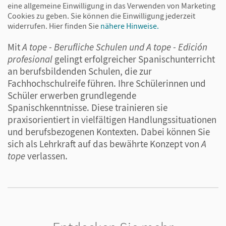
durch Audios, Videos und ergänzende Übungen
eine allgemeine Einwilligung in das Verwenden von Marketing
Cookies zu geben. Sie können die Einwilligung jederzeit
bereichert werden - einfach zugänglich per Lern-
widerrufen.
Hier finden Sie
nähere Hinweise.
App.
Mit
A tope - Berufliche Schulen und A tope - Edición
profesional
gelingt erfolgreicher Spanischunterricht
Zeitsparend vorbereiten – digital unterrichten
an berufsbildenden Schulen, die zur
Fachhochschulreife führen. Ihre Schülerinnen und
Alles, was Sie für eine einfache
Schüler erwerben grundlegende
Unterrichtsvorbereitung benötigen, finden Sie im
Spanischkenntnisse. Diese trainieren sie
Unterrichtsmanager – egal ob Audios, Videos oder
praxisorientiert in vielfältigen Handlungssituationen
ergänzende Materialien. Das verringert zusätzlichen
und berufsbezogenen Kontexten. Dabei können Sie
Rechercheaufwand und spart Zeit.
sich als Lehrkraft auf das bewährte Konzept von
A
tope
verlassen.