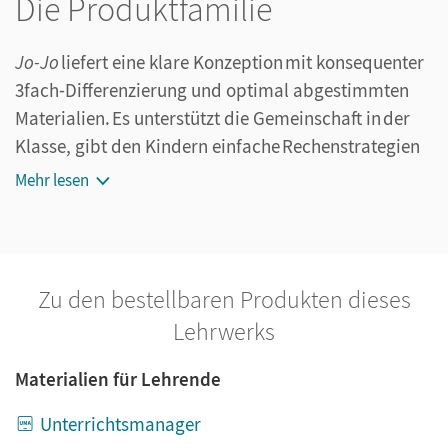
Die Produktfamilie
Jo-Jo
liefert eine klare Konzeption mit konsequenter
3fach-Differenzierung und optimal abgestimmten
Materialien. Es unterstützt die Gemeinschaft in der
Klasse, gibt den Kindern einfache Rechenstrategien
an die Hand und navigiert alle sicher durch
Mehr lesen
die Mathestunden.
Zu den bestellbaren Produkten dieses
Lehrwerks
Materialien für Lehrende
Unterrichtsmanager