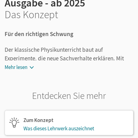
Ausgabe - ab 2025
Das Konzept
Für den richtigen Schwung
Der klassische Physikunterricht baut auf
Experimente, die neue Sachverhalte erklären. Mit
Universum Physik
haben wir ein Lehrwerk
Mehr lesen
entwickelt, das eben diese Experimente modern und
leicht verständlich darstellt und gleichzeitig alle
didaktischen und inhaltlichen Vorgaben vollständig
Entdecken Sie mehr
erfüllt.
Die Inhalte sind so aufbereitet, dass sie eine ideale
Zum Konzept
Kombination von fachlichem Anspruch und
Was dieses Lehrwerk auszeichnet
schülergerechter Motivation bilden: