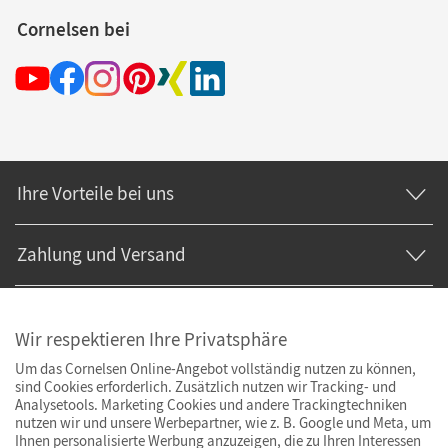
Cornelsen bei
Das Schulbuch von
Universum Physik
bildet die
zuverlässige Grundlage für faszinierenden
Physikunterricht. Doch auch über das Buch hinaus
bietet die Reihe alltagstaugliche Zusatzmaterialien,
die Sie bei der Unterrichtsvorbereitung entlasten
und auf die aktuellen Bedürfnisse des Unterrichts
Ihre Vorteile bei uns
zugeschnitten sind – digital oder auf Papier.
Zahlung und Versand
Wir respektieren Ihre Privatsphäre
Um das Cornelsen Online-Angebot vollständig nutzen zu können,
sind Cookies erforderlich. Zusätzlich nutzen wir Tracking- und
Analysetools. Marketing Cookies und andere Trackingtechniken
nutzen wir und unsere Werbepartner, wie z. B. Google und Meta, um
Ihnen personalisierte Werbung anzuzeigen, die zu Ihren Interessen