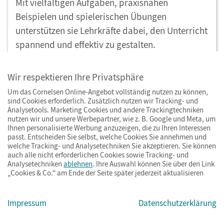
Mit vielfältigen Aufgaben, praxisnahen
Beispielen und spielerischen Übungen
unterstützen sie Lehrkräfte dabei, den Unterricht
spannend und effektiv zu gestalten.
Wir respektieren Ihre Privatsphäre
Um das Cornelsen Online-Angebot vollständig nutzen zu können,
Wie können Arbeitsblätter den
sind Cookies erforderlich. Zusätzlich nutzen wir Tracking- und
Analysetools. Marketing Cookies und andere Trackingtechniken
Mathematikunterricht unterstützen?
nutzen wir und unsere Werbepartner, wie z. B. Google und Meta, um
Ihnen personalisierte Werbung anzuzeigen, die zu Ihren Interessen
Ausschlaggebend für jeden Unterricht ist der
passt. Entscheiden Sie selbst, welche Cookies Sie annehmen und
welche Tracking- und Analysetechniken Sie akzeptieren. Sie können
richtige Start in ein neues Thema. Er soll Interesse
auch alle nicht erforderlichen Cookies sowie Tracking- und
wecken, Schülerinnen und Schüler mitreißen und
Analysetechniken
ablehnen
. Ihre Auswahl können Sie über den Link
„Cookies & Co.“ am Ende der Seite später jederzeit aktualisieren
begeistern. Arbeitsblätter für den
Mathematikunterricht beinhalten daher
Impressum
Datenschutzerklärung
idealerweise alltagsbezogene Aufgaben mit
Anknüpfungspunkten zur individuellen