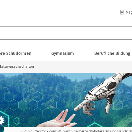
Mag
lere Schulformen
Gymnasium
Berufliche Bildung
 Naturwissenschaften
Bild: Shutterstock.com/Willyam Bradberry (Roboterarm und Hand); 