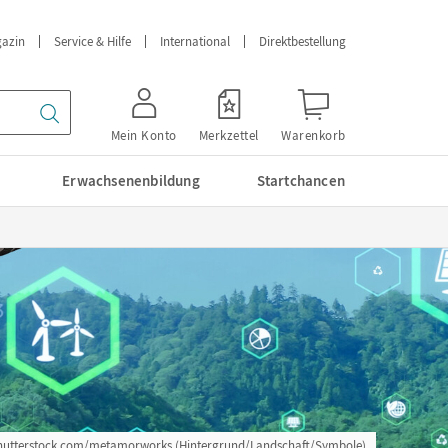
azin
Service & Hilfe
International
Direktbestellung
Mein Konto
Merkzettel
Warenkorb
Erwachsenenbildung
Startchancen
Shutterstock.com/metamorworks (Hintergrund/Landschaft/Symbole)