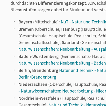
durchdachten
Differenzierungskonzept
. Abwechs
Niveaustufen
sorgen dabei für Struktur und Verstä
Bayern
(Mittelschule):
NuT - Natur und Technik
Bremen
(Oberschule),
Hamburg
(Hauptschule,
(Gesamtschule, Hauptschule, Realschule),
Sch
Gemeinschaftsschule),
Saarland
(Gemeinschaf
Naturwissenschaften: Neubearbeitung - Ausga
Baden-Württemberg
(Gemeinschafts- Haupt, 
Naturwissenschaften: Neubearbeitung - Bade
Berlin, Brandenburg
Natur und Technik - Nat
Berlin/Brandenburg
Niedersachsen
(Oberschule, Hauptschule, Re
- Naturwissenschaften: Neubearbeitung - Nied
Nordrhein-Westfalen
(Hauptschule, Realschule
Gesamtschule):
Natur und Technik - Naturwiss