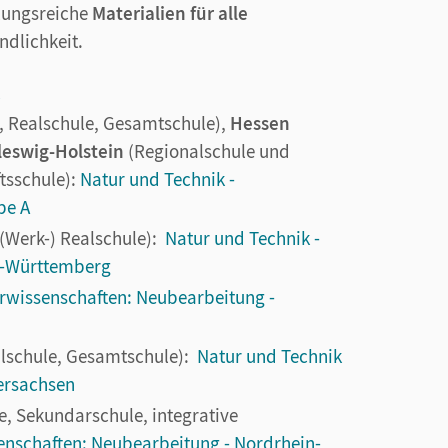
lungsreiche
Materialien für alle
ndlichkeit.
 Realschule, Gesamtschule),
Hessen
leswig-Holstein
(Regionalschule und
tsschule):
Natur und Technik -
be A
(Werk-) Realschule):
Natur und Technik -
n-Württemberg
urwissenschaften: Neubearbeitung -
alschule, Gesamtschule):
Natur und Technik
ersachsen
, Sekundarschule, integrative
enschaften: Neubearbeitung - Nordrhein-